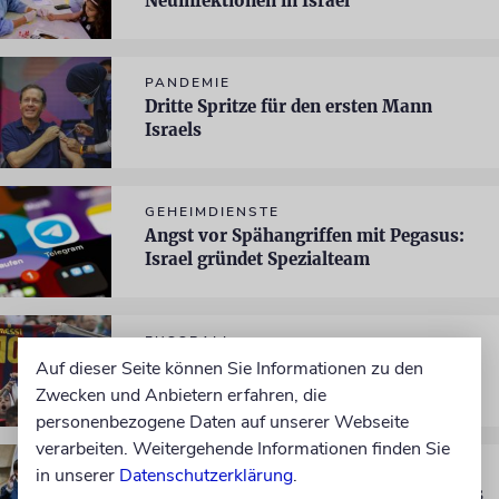
Neuinfektionen in Israel
PANDEMIE
Dritte Spritze für den ersten Mann
Israels
GEHEIMDIENSTE
Angst vor Spähangriffen mit Pegasus:
Israel gründet Spezialteam
FUSSBALL
Eklat: Spieler von Barcelona wollen
Auf dieser Seite können Sie Informationen zu den
nicht in Jerusalem antreten
Zwecken und Anbietern erfahren, die
personenbezogene Daten auf unserer Webseite
verarbeiten. Weitergehende Informationen finden Sie
JERUSALEM
in unserer
Datenschutzerklärung
.
»Ich werde ein Präsident für alle Israelis