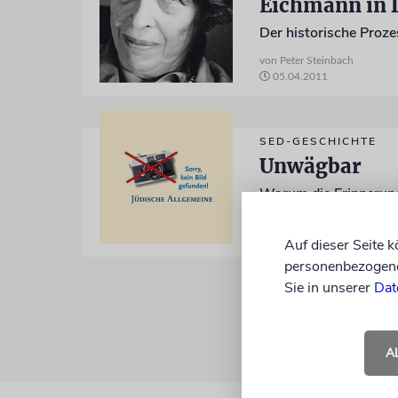
Eichmann in 
Der historische Proz
von Peter Steinbach
05.04.2011
SED-GESCHICHTE
Unwägbar
von Peter Steinbach
24.01.2008
Auf dieser Seite 
personenbezogene 
Sie in unserer
Dat
A