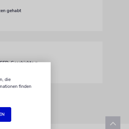
zen gehabt
Warum die Erinnerung an die Nazizeit und die Schoa nicht in den Windschatten der SED-Geschichte geraten darf
n, die
mationen finden
EN