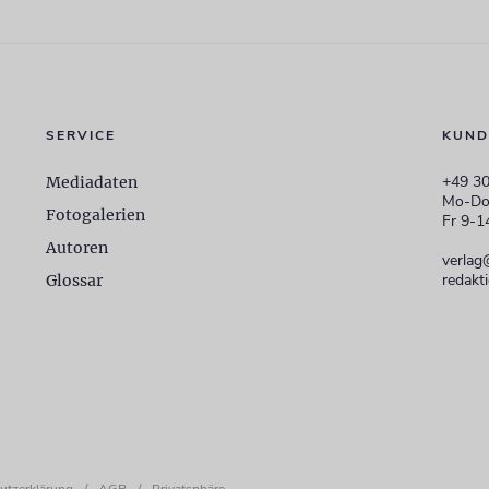
SERVICE
KUND
+49 30
Mediadaten
Mo-Do
Fotogalerien
Fr 9-1
Autoren
verlag
redakt
Glossar
utzerklärung
/
AGB
/
Privatsphäre