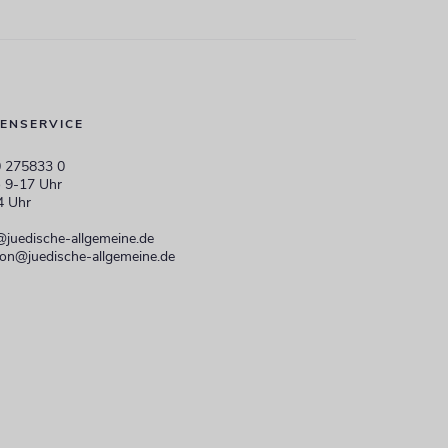
ENSERVICE
 275833 0
 9-17 Uhr
4 Uhr
@juedische-allgemeine.de
ion@juedische-allgemeine.de