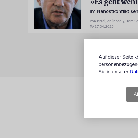
»Es geht weni
Im Nahostkonflikt se
von Israel, onlineonly, Tom S
27.04.2023
Auf dieser Seite 
personenbezogene 
Sie in unserer
Dat
A