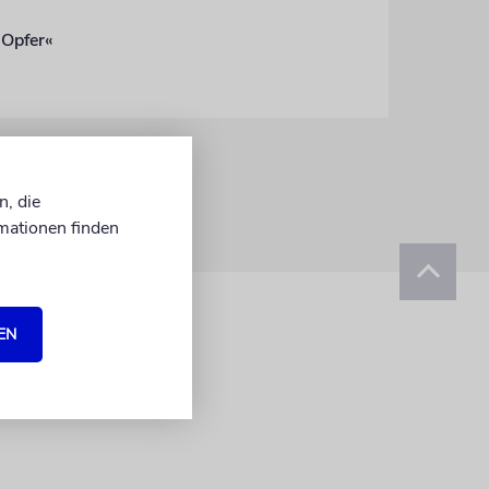
 Opfer«
n, die
mationen finden
EN