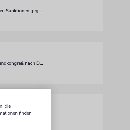
Auch in Deutschland rufen Vertreter der bosnischen Diaspora zunehmend nach harten Sanktionen gegen Israel und scheuen den Dialog mit den jüdischen Gemeinden hier. Das war schon einmal anders
Über 500 junge Gemeindemitglieder kamen am vergangenen Wochenende zum Jugendkongreß nach Düsseldorf
n, die
mationen finden