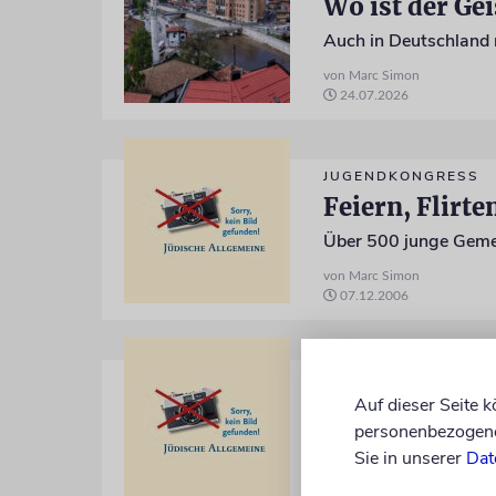
Wo ist der Gei
von Marc Simon
24.07.2026
JUGENDKONGRESS
Feiern, Flirte
von Marc Simon
07.12.2006
ZUWANDERUNG
»Jetzt sind wi
Auf dieser Seite 
personenbezogene 
Fluch oder Segen: Ju
Sie in unserer
Dat
von Marc Simon