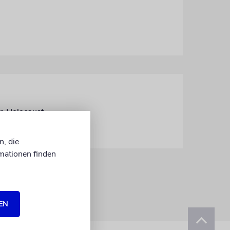
am Holocaust
n, die
mationen finden
EN