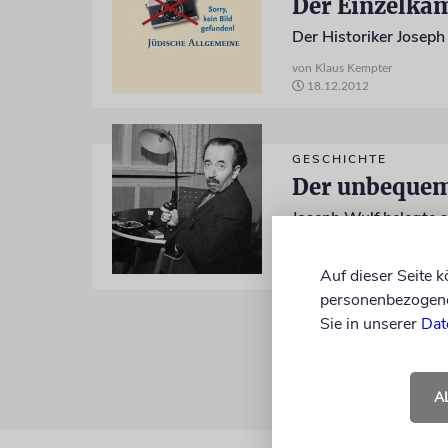
Der Einzelkä
Der Historiker Jose
von Klaus Kempter
18.12.2012
GESCHICHTE
Der unbequem
Joseph Wulf belegte 
von Klaus Kempter
13.12.2010
Auf dieser Seite 
personenbezogene 
Sie in unserer
Dat
A