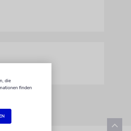
n, die
mationen finden
EN