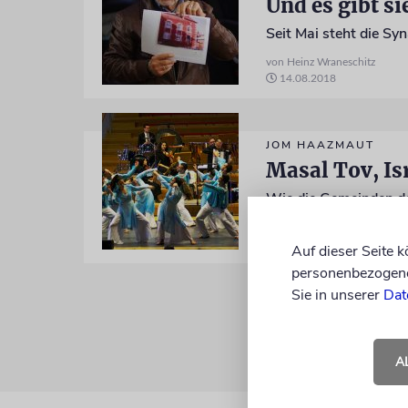
Und es gibt si
Seit Mai steht die S
von Heinz Wraneschitz
14.08.2018
JOM HAAZMAUT
Masal Tov, Is
Wie die Gemeinden den
von Christine Schmitt, Heinz
17.04.2018
Auf dieser Seite 
personenbezogene 
Sie in unserer
Dat
A