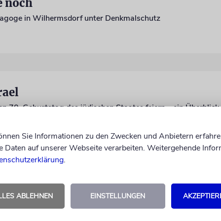
e noch
ynagoge in Wilhermsdorf unter Denkmalschutz
rael
 70. Geburtstag des jüdischen Staates feiern – ein Überblick
 Wraneschitz
können Sie Informationen zu den Zwecken und Anbietern erfahre
Daten auf unserer Webseite verarbeiten. Weitergehende Infor
enschutzerklärung
.
LLES ABLEHNEN
EINSTELLUNGEN
AKZEPTIER