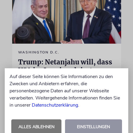
WASHINGTON D.C.
Trump: Netanjahu will, dass
USA im Iran involviert
Auf dieser Seite können Sie Informationen zu den
bleiben
Zwecken und Anbietern erfahren, die
Unterschiedliche Interessen Israels und der
personenbezogene Daten auf unserer Webseite
USA sind im Iran-Krieg mehrfach zutage
verarbeiten. Weitergehende Informationen finden Sie
getreten. Kurz vor seinem Treffen mit
in unserer
Datenschutzerklärung
.
Netanjahu deutet Trump an, dass die
Differenzen nicht überwunden sind
ALLES ABLEHNEN
EINSTELLUNGEN