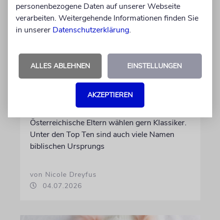
personenbezogene Daten auf unserer Webseite
verarbeiten. Weitergehende Informationen finden Sie
in unserer
Datenschutzerklärung
.
STATISTIK
ALLES ABLEHNEN
EINSTELLUNGEN
Diese hebräischen
Vornamen in Österreich sind
AKZEPTIEREN
am beliebtesten
Österreichische Eltern wählen gern Klassiker.
Unter den Top Ten sind auch viele Namen
biblischen Ursprungs
von Nicole Dreyfus
04.07.2026