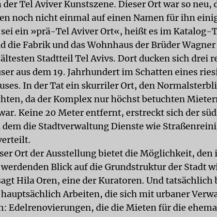
 der Tel Aviver Kunstszene. Dieser Ort war so neu, d
en noch nicht einmal auf einen Namen für ihn eini
sei ein »prä-Tel Aviver Ort«, heißt es im Katalog-T
d die Fabrik und das Wohnhaus der Brüder Wagner
ltesten Stadtteil Tel Avivs. Dort ducken sich drei 
er aus dem 19. Jahrhundert im Schatten eines ries
ses. In der Tat ein skurriler Ort, den Normalsterbl
chten, da der Komplex nur höchst betuchten Mieter
ar. Keine 20 Meter entfernt, erstreckt sich der süd
in dem die Stadtverwaltung Dienste wie Straßenrein
erteilt.
ser Ort der Ausstellung bietet die Möglichkeit, de
 werdenden Blick auf die Grundstruktur der Stadt w
agt Hila Oren, eine der Kuratoren. Und tatsächlich b
 hauptsächlich Arbeiten, die sich mit urbaner Ver
n: Edelrenovierungen, die die Mieten für die ehema