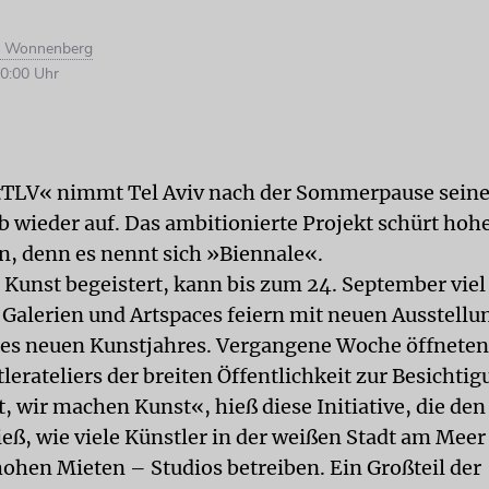
i Wonnenberg
0:00 Uhr
tTLV« nimmt Tel Aviv nach der Sommerpause sein
b wieder auf. Das ambitionierte Projekt schürt hoh
, denn es nennt sich »Biennale«.
r Kunst begeistert, kann bis zum 24. September viel
 Galerien und Artspaces feiern mit neuen Ausstellu
es neuen Kunstjahres. Vergangene Woche öffneten
lerateliers der breiten Öffentlichkeit zur Besichti
, wir machen Kunst«, hieß diese Initiative, die de
eß, wie viele Künstler in der weißen Stadt am Meer 
hohen Mieten – Studios betreiben. Ein Großteil der