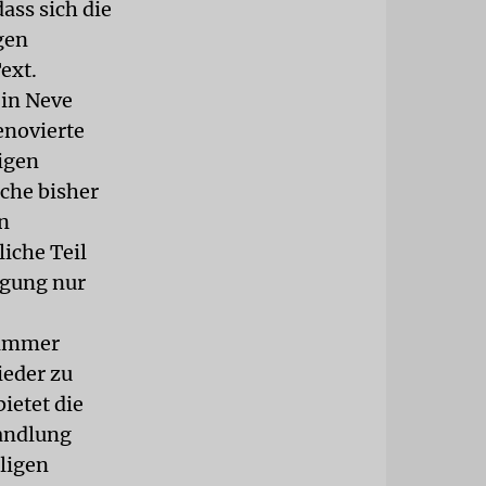
ass sich die
gen
ext.
 in Neve
renovierte
igen
iche bisher
n
liche Teil
igung nur
n immer
ieder zu
ietet die
wandlung
ligen