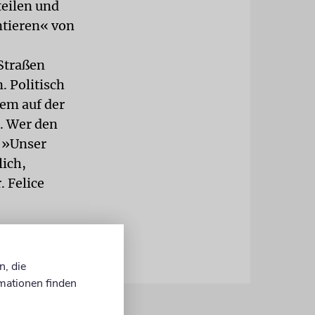
eilen und
ntieren« von
 Straßen
 Politisch
dem auf der
t. Wer den
. »Unser
lich,
. Felice
n, die
mationen finden