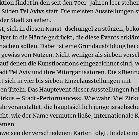
tion findet in den seit den 70er-Jahren leer stehe
 Süden Tel Avivs statt. Die meisten Ausstellungen s
der Stadt zu sehen.
ist, sich in diesen Kunst-dschungel zu stürzen, be
lyer in die Hände gedrückt, die diese Events erklä
machen sollen. Dabei ist eine Grundausbildung bei 
 gewiss von Nutzen. Nicht weniger als sieben vers
auf denen die Kunstlocations eingezeichnet sind, v
tadt Tel Aviv und ihre Mitorganisatoren. Die »Bienn
t sich in vier bis sieben Einzelausstellungen mit
en Titeln. Das Hauptevent dieser Ausstellungen he
Zirkus – Stadt-Performances«. Wie wahr: Viel Zirk
le veranstaltet, die hauptsächlich junge israelisch
icht, wie der Name vermuten ließe, internationale 
amen.
weisen der verschiedenen Karten folgt, findet ein