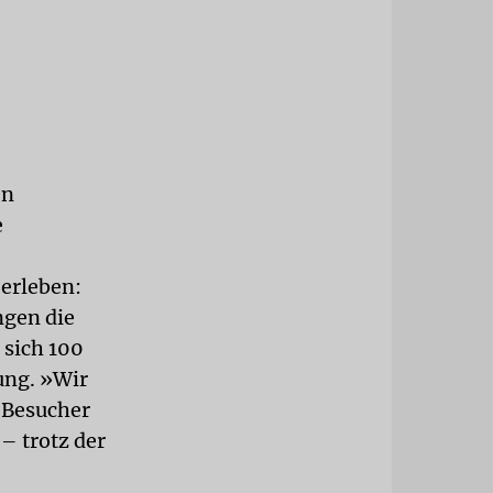
en
e
 erleben:
ngen die
 sich 100
gung. »Wir
n Besucher
– trotz der