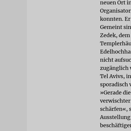
neuen Ort in
Organisator
konnten. Er 
Gemeint sin
Zedek, dem ä
Templerhäus
Edelhochhau
nicht aufsu
zugänglich w
Tel Avivs, 
sporadisch v
»Gerade die
verwischter
schärfen«, s
Ausstellung
beschäftige