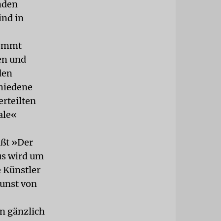
nden
ind in
kommt
ren und
den
chiedene
erteilten
ale«
ißt »Der
us wird um
e Künstler
Kunst von
en gänzlich