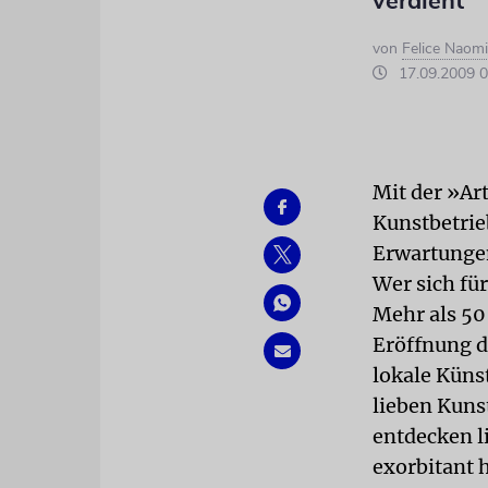
verdient
von
Felice Naom
17.09.2009 0
Mit der »Ar
Kunstbetrie
Erwartungen
Wer sich fü
Mehr als 50
Eröffnung d
lokale Künst
lieben Kunst
entdecken li
exorbitant 