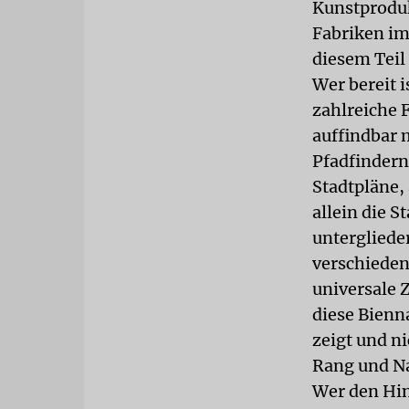
Kunstproduk
Fabriken im
diesem Teil 
Wer bereit 
zahlreiche F
auffindbar 
Pfadfindern
Stadtpläne, 
allein die S
unterglieder
verschieden
universale 
diese Bienna
zeigt und n
Rang und N
Wer den Hin