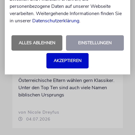
personenbezogene Daten auf unserer Webseite
verarbeiten. Weitergehende Informationen finden Sie
in unserer
Datenschutzerklärung
.
ALLES ABLEHNEN
EINSTELLUNGEN
STATISTIK
Diese hebräischen
Vornamen in Österreich sind
AKZEPTIEREN
am beliebtesten
Österreichische Eltern wählen gern Klassiker.
Unter den Top Ten sind auch viele Namen
biblischen Ursprungs
von Nicole Dreyfus
04.07.2026