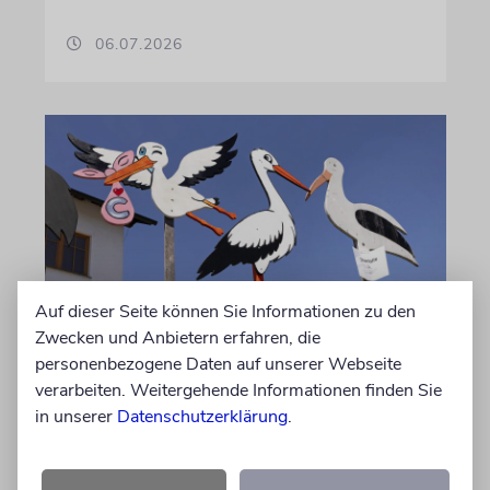
06.07.2026
Auf dieser Seite können Sie Informationen zu den
Zwecken und Anbietern erfahren, die
STATISTIK
personenbezogene Daten auf unserer Webseite
Diese hebräischen
verarbeiten. Weitergehende Informationen finden Sie
Vornamen in Österreich sind
in unserer
Datenschutzerklärung
.
am beliebtesten
Österreichische Eltern wählen gern Klassiker.