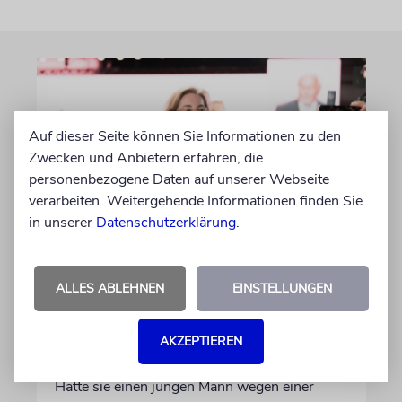
Auf dieser Seite können Sie Informationen zu den
Zwecken und Anbietern erfahren, die
personenbezogene Daten auf unserer Webseite
verarbeiten. Weitergehende Informationen finden Sie
in unserer
Datenschutzerklärung
.
ISLAMISMUS
Tagesspiegel-Vorwürfe
ALLES ABLEHNEN
EINSTELLUNGEN
gegen Karoline Preisler: Nun
antwortet die FDP-
AKZEPTIEREN
Politikerin
Hatte sie einen jungen Mann wegen einer