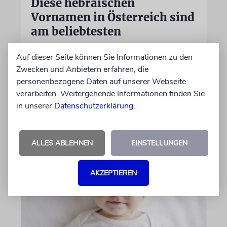
Diese hebräischen
Vornamen in Österreich sind
am beliebtesten
Österreichische Eltern wählen gern Klassiker.
Auf dieser Seite können Sie Informationen zu den
Unter den Top Ten sind auch viele Namen
Zwecken und Anbietern erfahren, die
biblischen Ursprungs
personenbezogene Daten auf unserer Webseite
verarbeiten. Weitergehende Informationen finden Sie
von Nicole Dreyfus
in unserer
Datenschutzerklärung
.
04.07.2026
ALLES ABLEHNEN
EINSTELLUNGEN
AKZEPTIEREN