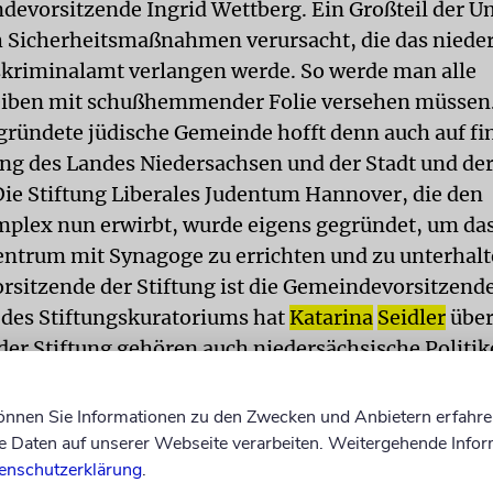
devorsitzende Ingrid Wettberg. Ein Großteil der 
 Sicherheitsmaßnahmen verursacht, die das niede
kriminalamt verlangen werde. So werde man alle
eiben mit schußhemmender Folie versehen müssen
gründete jüdische Gemeinde hofft denn auch auf fi
ng des Landes Niedersachsen und der Stadt und de
ie Stiftung Liberales Judentum Hannover, die den
lex nun erwirbt, wurde eigens gegründet, um da
trum mit Synagoge zu errichten und zu unterhalt
rsitzende der Stiftung ist die Gemeindevorsitzend
 des Stiftungskuratoriums hat
Katarina
Seidler
übe
der Stiftung gehören auch niedersächsische Politik
nnovers Oberbürgermeister Herbert Schmalstieg (S
ische FDP-Fraktionschef Philipp Rösler und der
können Sie Informationen zu den Zwecken und Anbietern erfahre
nent der Region Hannover Erwin Jordan (Grüne). U
Daten auf unserer Webseite verarbeiten. Weitergehende Infor
enschutzerklärung
.
iftung vom Förderverein Chaverim, zu dem sich füh