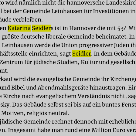
o wird nämlich nicht die hannoversche Landeskirc
ll bei der Gemeinde Leinhausen für Investitionen i
ude verbleiben.
ben
Katarina
Seidler
s ist in Hannover die mit 534 M
 größte deutsche liberale Gemeinde beheimatet. In
 Leinhausen werde die Union progressiver Juden ih
äftsstelle einrichten, sagt
Seidler
. In dem Gebäu
 Zentrum für jüdische Studien, Kultur und gesellsch
ant.
kauf wird die evangelische Gemeinde ihr Kirchen
nd Bibel und Abendmahlsgeräte hinaustragen. Ei
e Kirche nach evangelischem Verständnis nicht, sa
y. Das Gebäude selbst sei bis auf ein buntes Fenst
 Motiven, religiös neutral.
e jüdische Gemeinde rechnet dennoch mit erheblich
. Insgesamt habe man rund eine Million Euro ver