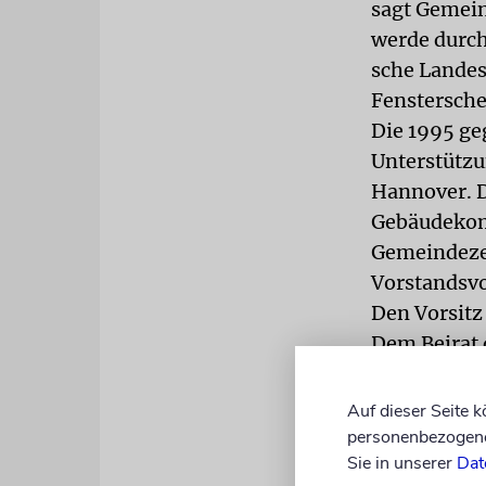
sagt Gemein
werde durch
sche Landes
Fenstersch
Die 1995 ge
Unterstützu
Hannover. D
Gebäudekomp
Gemeindezen
Vorstandsvo
Den Vorsitz
Dem Beirat 
Beispiel Ha
niedersächs
Auf dieser Seite 
Sozialdezer
personenbezogene 
Sie in unserer
Dat
wird die St