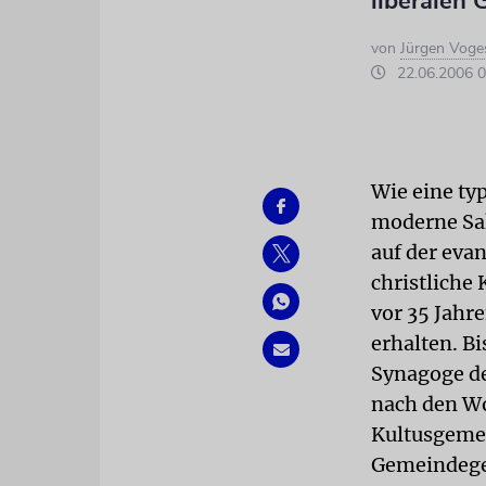
liberalen
von
Jürgen Voge
22.06.2006 0
Wie eine typ
moderne Sak
auf der eva
christliche
vor 35 Jahr
erhalten. B
Synagoge de
nach den Wo
Kultusgeme
Gemeindegeb