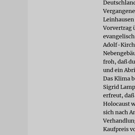
Deutschlan
Vergangene
Leinhausen 
Vorvertrag 
evangelisch
Adolf-Kirch
Nebengebäud
froh, daß d
und ein Abr
Das Klima b
Sigrid Lamp
erfreut, da
Holocaust w
sich nach A
Verhandlun
Kaufpreis v