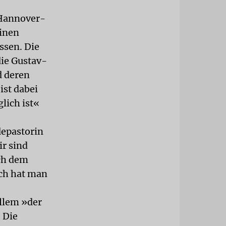
 Hannover-
einen
ssen. Die
die Gustav-
d deren
ist dabei
lich ist«
depastorin
r sind
ach dem
och hat man
llem »der
 Die