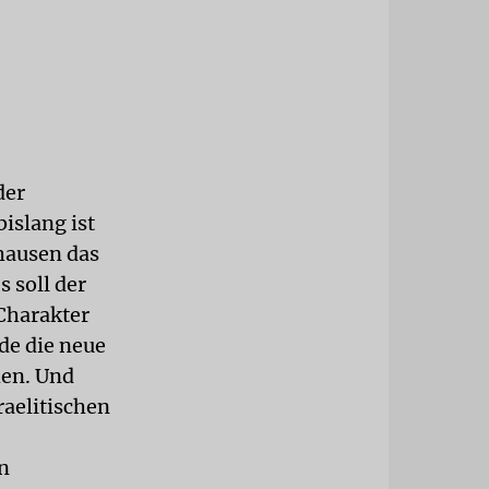
der
islang ist
hausen das
 soll der
Charakter
de die neue
hen. Und
aelitischen
n