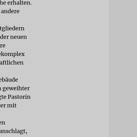
he erhalten.
n andere
itgliedern
 der neuen
re
dekomplex
aftlichen
gebäude
n geweihter
gte Pastorin
er mit
en
anschlagt,