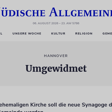
06. AUGUST 2026
– 23. AW 5786
EL
UNSERE WOCHE
KULTUR
RELIGION
GEME
HANNOVER
Umgewidmet
 ehemaligen Kirche soll die neue Synagoge d