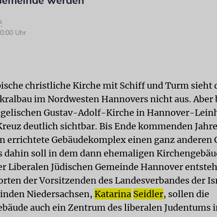
 Gemeinde werden
s
0:00 Uhr
ische christliche Kirche mit Schiff und Turm sieht 
ralbau im Nordwesten Hannovers nicht aus. Aber b
ngelischen Gustav-Adolf-Kirche in Hannover-Lein
 Kreuz deutlich sichtbar. Bis Ende kommenden Jahres
en errichtete Gebäudekomplex einen ganz anderen 
is dahin soll in dem dann ehemaligen Kirchengebäu
r Liberalen Jüdischen Gemeinde Hannover entste
rten der Vorsitzenden des Landesverbandes der Isr
inden Niedersachsen,
Katarina
Seidler
, sollen die
äude auch ein Zentrum des liberalen Judentums i