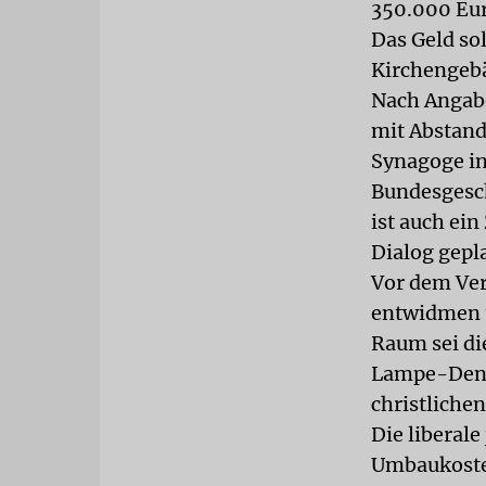
350.000 Eur
Das Geld so
Kirchengebä
Nach Anga
mit Abstand
Synagoge in
Bundesgesch
ist auch ein
Dialog gepl
Vor dem Ver
entwidmen u
Raum sei di
Lampe-Densk
christlichen
Die liberal
Umbaukosten