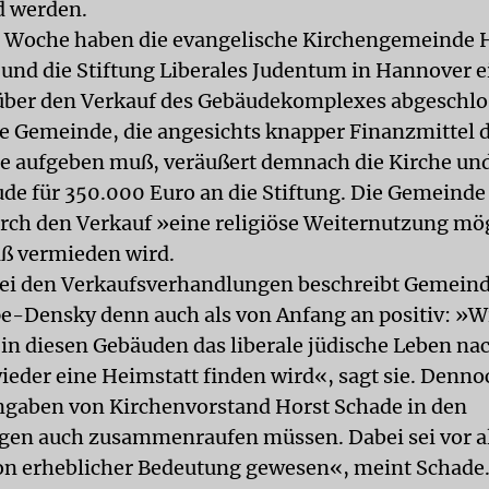
d werden.
 Woche haben die evangelische Kirchengemeinde
und die Stiftung Liberales Judentum in Hannover 
über den Verkauf des Gebäudekomplexes abgeschlo
e Gemeinde, die angesichts knapper Finanzmittel 
e aufgeben muß, veräußert demnach die Kirche un
e für 350.000 Euro an die Stiftung. Die Gemeinde 
urch den Verkauf »eine religiöse Weiternutzung mög
iß vermieden wird.
ei den Verkaufsverhandlungen beschreibt Gemein
e-Densky denn auch als von Anfang an positiv: »Wi
ß in diesen Gebäuden das liberale jüdische Leben n
ieder eine Heimstatt finden wird«, sagt sie. Denn
ngaben von Kirchenvorstand Horst Schade in den
gen auch zusammenraufen müssen. Dabei sei vor a
on erheblicher Bedeutung gewesen«, meint Schade.