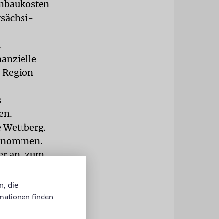
Umbaukosten
rsächsi-
.
nanzielle
r Region
s
en.
e Wettberg.
rnommen.
er an, zum
PD), der
n, die
nterstützt
mationen finden
rende