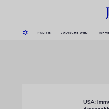
POLITIK
JÜDISCHE WELT
ISRA
USA: Imme