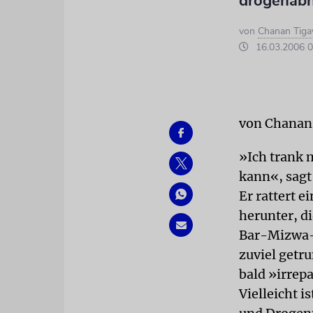
drogenab
von
Chanan Tiga
16.03.2006 0
von Chanan
»Ich trank 
kann«, sagt
Er rattert 
herunter, di
Bar-Mizwa-
zuviel getru
bald »irrep
Vielleicht i