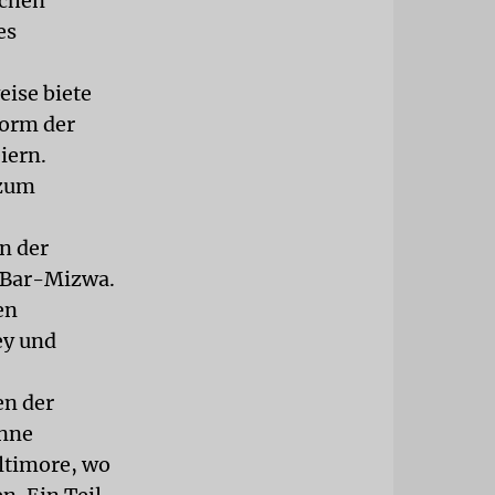
schen
es
eise biete
Form der
iern.
 zum
n der
e Bar-Mizwa.
en
ey und
en der
enne
ltimore, wo