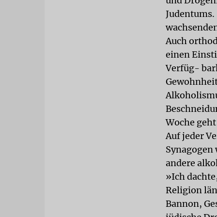
und Drogenm
Judentums. 
wachsenden 
Auch orthod
einen Einst
Verfüg- bar
Gewohnheite
Alkoholismu
Beschneidun
Woche geht 
Auf jeder V
Synagogen w
andere alko
»Ich dachte
Religion lä
Bannon, Ges