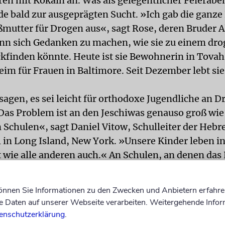
hren mit Kokain an. Was als gelegentlicher Feierab
de bald zur ausgeprägten Sucht. »Ich gab die ganze
mutter für Drogen aus«, sagt Rose, deren Bruder A
gann sich Gedanken zu machen, wie sie zu einem dr
kfinden könnte. Heute ist sie Bewohnerin in Tova
im für Frauen in Baltimore. Seit Dezember lebt si
sagen, es sei leicht für orthodoxe Jugendliche an D
s Problem ist an den Jeschiwas genauso groß wie
n Schulen«, sagt Daniel Vitow, Schulleiter der He
 in Long Island, New York. »Unsere Kinder leben i
t wie alle anderen auch.« An Schulen, an denen da
 Dimensionen angenommen hat, müssen sich Schül
 unterziehen.
können Sie Informationen zu den Zwecken und Anbietern erfahre
uchtkranke erhalten aber oft keine Behandlung. Bi
Daten auf unserer Webseite verarbeiten. Weitergehende Infor
n die Mitglieder der orthodoxen Gemeinde durchsc
enschutzerklärung
.