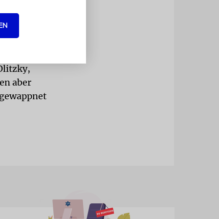
in. Konkrete
 erhalten.
EN
kohol- und
ewonnen, und
litzky,
en aber
h gewappnet