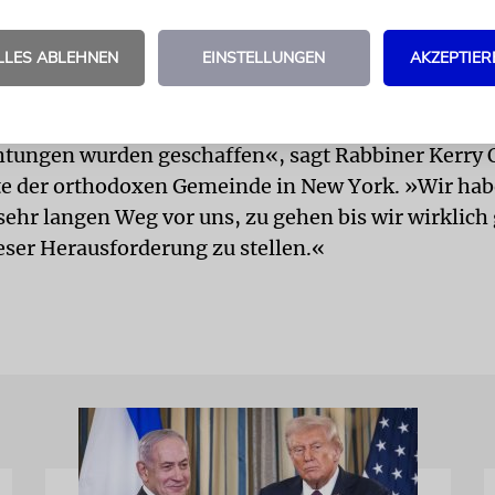
später behandelt worden als Suchtkranke allge- me
 Süchtige in orthodoxen Gemeinden sind schwer zu
LLES ABLEHNEN
EINSTELLUNGEN
AKZEPTIER
fallberichte deuten darauf hin, daß die Zahl von al
igigen Juden drastisch wächst.
, die jüdische Gemeinschaft hat viel an Einsicht g
chtungen wurden geschaffen«, sagt Rabbiner Kerry O
e der orthodoxen Gemeinde in New York. »Wir hab
sehr langen Weg vor uns, zu gehen bis wir wirklic
ieser Herausforderung zu stellen.«