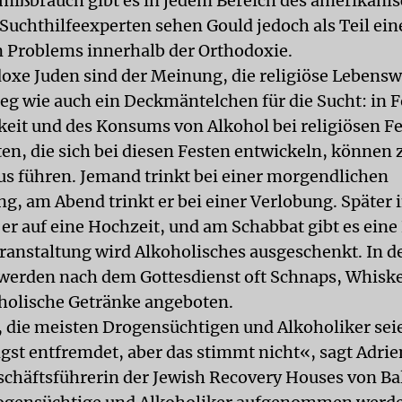
ißbrauch gibt es in jedem Bereich des amerikani
Suchthilfeexperten sehen Gould jedoch als Teil ein
Problems innerhalb der Orthodoxie.
oxe Juden sind der Meinung, die religiöse Lebensw
ieg wie auch ein Deckmäntelchen für die Sucht: in 
keit und des Konsums von Alkohol bei religiösen Fe
n, die sich bei diesen Festen entwickeln, können
s führen. Jemand trinkt bei einer morgendlichen
g, am Abend trinkt er bei einer Verlobung. Später i
er auf eine Hochzeit, und am Schabbat gibt es ein
eranstaltung wird Alkoholisches ausgeschenkt. In d
erden nach dem Gottesdienst oft Schnaps, Whisk
holische Getränke angeboten.
, die meisten Drogensüchtigen und Alkoholiker sei
ngst entfremdet, aber das stimmt nicht«, sagt Adri
chäftsführerin der Jewish Recovery Houses von Ba