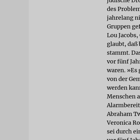
jüdische Dr
des Problem
jahrelang n
Gruppen gef
Lou Jacobs, 
glaubt, daß
stammt. Das
vor fünf Jah
waren. »Es 
von der Geme
werden kann
Menschen an
Alarmbereit
Abraham Tw
Veronica Ro
sei durch e