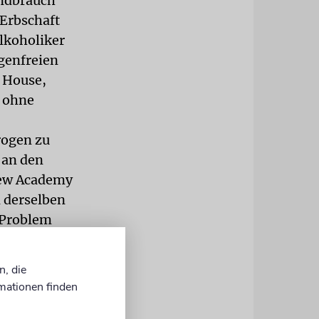
endbrauch
 Erbschaft
lkoholiker
ogenfreien
h House,
e ohne
rogen zu
 an den
brew Academy
n derselben
s Problem
er
n, die
s vor
mationen finden
hnittlich