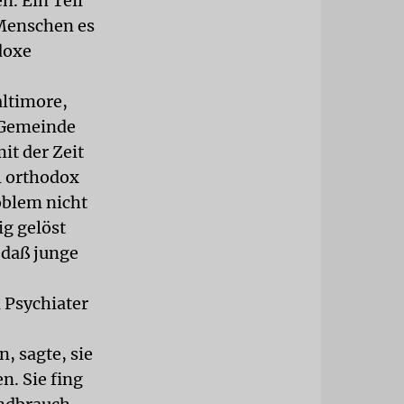
. Ein Teil
 Menschen es
doxe
altimore,
n Gemeinde
it der Zeit
el orthodox
oblem nicht
ig gelöst
 daß junge
 Psychiater
, sagte, sie
. Sie fing