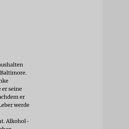
aushalten
 Baltimore.
änke
 er seine
achdem er
 Leber werde
cht. Alkohol-