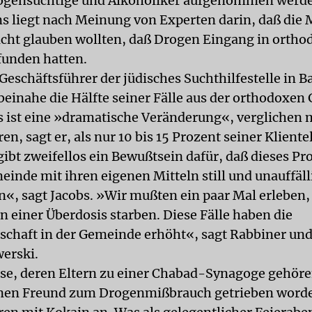
ogensüchtige und Alkoholiker aufgenommen werden
s liegt nach Meinung von Experten darin, daß die
icht glauben wollten, daß Drogen Eingang in ortho
unden hatten.
Geschäftsführer der jüdisches Suchthilfestelle in B
 beinahe die Hälfte seiner Fälle aus der orthodoxe
 ist eine »dramatische Veränderung«, verglichen m
ren, sagt er, als nur 10 bis 15 Prozent seiner Klient
gibt zweifellos ein Bewußtsein dafür, daß dieses Pr
inde mit ihren eigenen Mitteln still und unauffäll
«, sagt Jacobs. »Wir mußten ein paar Mal erleben,
 einer Überdosis starben. Diese Fälle haben die
schaft in der Gemeinde erhöht«, sagt Rabbiner und
erski.
se, deren Eltern zu einer Chabad-Synagoge gehören
inen Freund zum Drogenmißbrauch getrieben worden