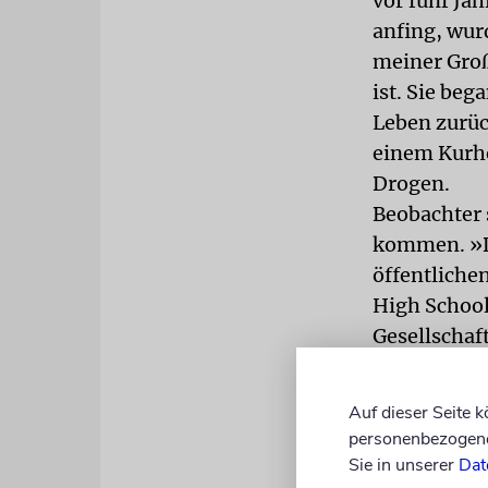
vor fünf Ja
anfing, wur
meiner Groß
ist. Sie be
Leben zurüc
einem Kurhe
Drogen.
Beobachter 
kommen. »Da
öffentliche
High School
Gesellschaf
brisantere
Drogentests
Auf dieser Seite 
Orthodoxe S
personenbezogene 
kurzem seie
Sie in unserer
Dat