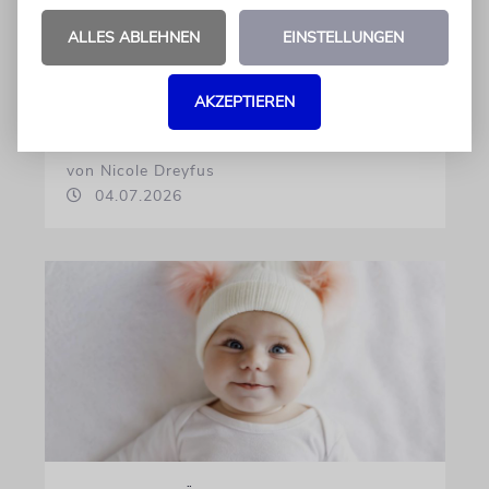
am beliebtesten
ALLES ABLEHNEN
EINSTELLUNGEN
Österreichische Eltern wählen gern Klassiker.
Unter den Top Ten sind auch viele Namen
AKZEPTIEREN
biblischen Ursprungs
von Nicole Dreyfus
04.07.2026