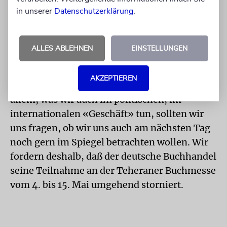
hatte sich mit knapper Mehrheit gegen einen
in unserer
Datenschutzerklärung
.
Boykott entschieden, die anderen Staaten
waren diesem Beispiel gefolgt ...
Wir sollten den Wert von symbolischen
ALLES ABLEHNEN
EINSTELLUNGEN
Handlungen nicht gering schätzen. Sie
werden um so mehr wahrgenommen, je mehr
AKZEPTIEREN
wir darüber öffentlich diskutieren. Und bei
allem, was wir auch im politischen, im
internationalen «Geschäft» tun, sollten wir
uns fragen, ob wir uns auch am nächsten Tag
noch gern im Spiegel betrachten wollen. Wir
fordern deshalb, daß der deutsche Buchhandel
seine Teilnahme an der Teheraner Buchmesse
vom 4. bis 15. Mai umgehend storniert.