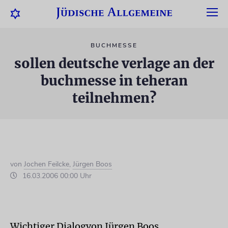
BUCHMESSE
sollen deutsche verlage an der
buchmesse in teheran
teilnehmen?
von
Jochen Feilcke
,
Jürgen Boos
16.03.2006 00:00 Uhr
Wichtiger Dialogvon Jürgen Boos