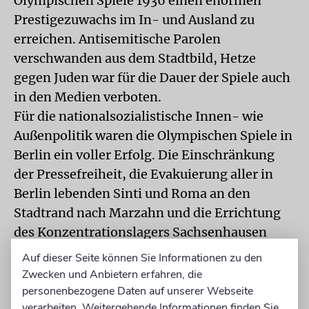
Olympischen Spiele 1936 einen enormen
Prestigezuwachs im In- und Ausland zu
erreichen. Antisemitische Parolen
verschwanden aus dem Stadtbild, Hetze
gegen Juden war für die Dauer der Spiele auch
in den Medien verboten.
Für die nationalsozialistische Innen- wie
Außenpolitik waren die Olympischen Spiele in
Berlin ein voller Erfolg. Die Einschränkung
der Pressefreiheit, die Evakuierung aller in
Berlin lebenden Sinti und Roma an den
Stadtrand nach Marzahn und die Errichtung
des Konzentrationslagers Sachsenhausen
parallel zu den Spielen wurden im In- und
Auf dieser Seite können Sie Informationen zu den
Ausland kaum wahrgenommen. Die
Zwecken und Anbietern erfahren, die
amerikanische «Amateur Athletic Union»
personenbezogene Daten auf unserer Webseite
verarbeiten. Weitergehende Informationen finden Sie