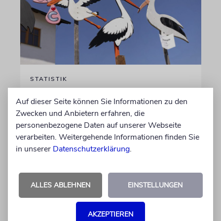
STATISTIK
Diese hebräischen
Auf dieser Seite können Sie Informationen zu den
Vornamen in Österreich sind
Zwecken und Anbietern erfahren, die
am beliebtesten
personenbezogene Daten auf unserer Webseite
verarbeiten. Weitergehende Informationen finden Sie
Österreichische Eltern wählen gern Klassiker.
in unserer
Datenschutzerklärung
.
Unter den Top Ten sind auch viele Namen
biblischen Ursprungs
ALLES ABLEHNEN
EINSTELLUNGEN
von Nicole Dreyfus
04.07.2026
AKZEPTIEREN