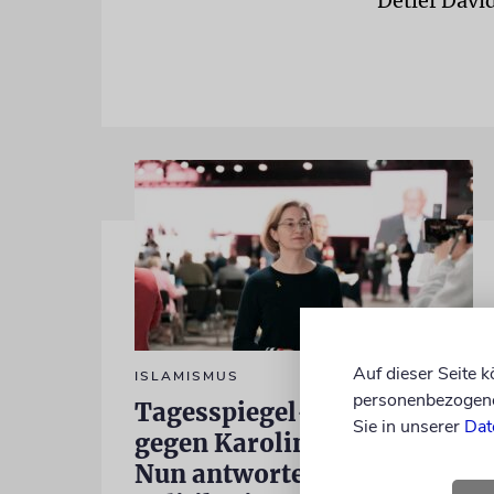
Detlef Davi
Auf dieser Seite 
ISLAMISMUS
personenbezogene 
Tagesspiegel-Vorwürfe
Sie in unserer
Dat
gegen Karoline Preisler:
Nun antwortet die FDP-