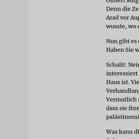
Olmert aufg
Denn die Zei
Arad vor Au
wusste, wo e
Nun gibt es
Haben Sie w
Schalit: Ne
interessiert
Haus ist. Vi
Verhandlung
Vermutlich 
dass sie ihr
palästinens
Was kann di