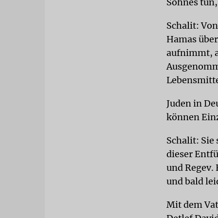
Sohnes tun,
Schalit: Von
Hamas über 
aufnimmt, a
Ausgenommen
Lebensmitte
Juden in De
können Einz
Schalit: Sie
dieser Entf
und Regev. 
und bald le
Mit dem Vat