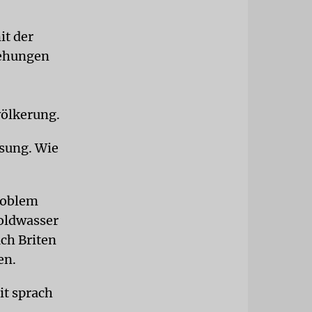
it der
iehungen
völkerung.
ssung. Wie
Problem
Goldwasser
uch Briten
en.
it sprach