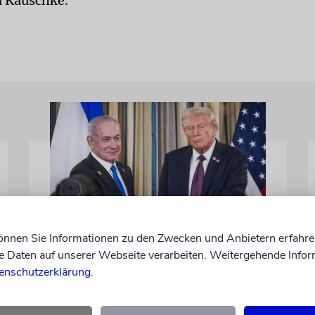
d Kauschke.
können Sie Informationen zu den Zwecken und Anbietern erfahre
WASHINGTON D.C.
Daten auf unserer Webseite verarbeiten. Weitergehende Infor
Trump: Netanjahu will,
enschutzerklärung
.
dass USA im Iran involviert
bleiben