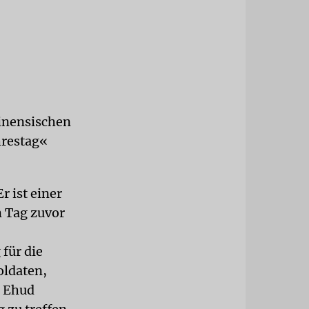
tinensischen
hrestag«
r ist einer
m Tag zuvor
für die
oldaten,
r Ehud