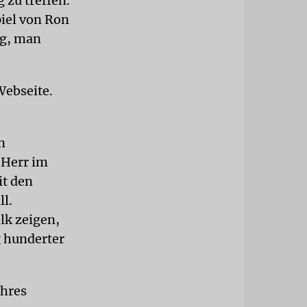
 zu treffen.
piel von Ron
ng, man
Webseite.
n
r Herr im
it den
l.
lk zeigen,
g hunderter
Ihres