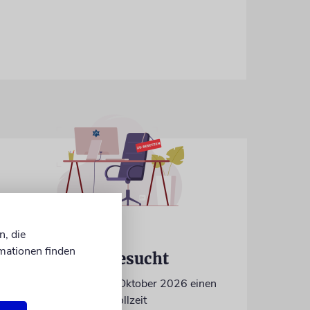
n, die
IN EIGENER SACHE
mationen finden
Volontär/in gesucht
Wir suchen zum 15. Oktober 2026 einen
Volontär (m/w/d) in Vollzeit