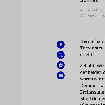
Sohnes
von
Detlef Davi
28.06.2007 0
Herr Schali
Terroristen
erlebt?
Schalit: Wir
der beiden 
waren wir m
Demonstrati
Freilassung
Ehud Goldwa