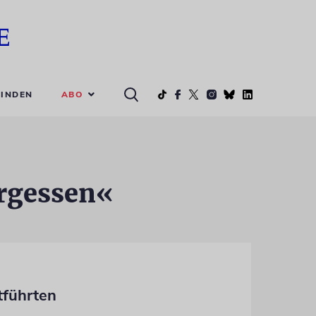
ABO
INDEN
ergessen«
tführten