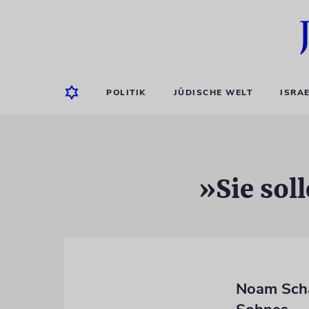
POLITIK
JÜDISCHE WELT
ISRA
»Sie sol
Noam Scha