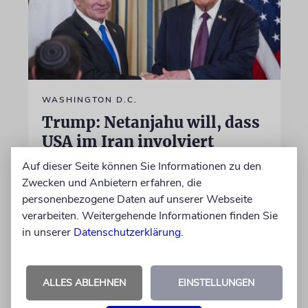
WASHINGTON D.C.
Trump: Netanjahu will, dass
USA im Iran involviert
bleiben
Auf dieser Seite können Sie Informationen zu den
Zwecken und Anbietern erfahren, die
Unterschiedliche Interessen Israels und der
personenbezogene Daten auf unserer Webseite
USA sind im Iran-Krieg mehrfach zutage
verarbeiten. Weitergehende Informationen finden Sie
getreten. Kurz vor seinem Treffen mit
in unserer
Datenschutzerklärung
.
Netanjahu deutet Trump an, dass die
Differenzen nicht überwunden sind
ALLES ABLEHNEN
EINSTELLUNGEN
28.07.2026