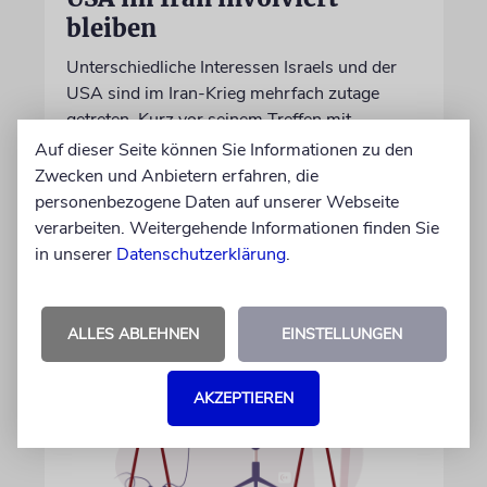
bleiben
Unterschiedliche Interessen Israels und der
USA sind im Iran-Krieg mehrfach zutage
getreten. Kurz vor seinem Treffen mit
Netanjahu deutet Trump an, dass die
Auf dieser Seite können Sie Informationen zu den
Differenzen nicht überwunden sind
Zwecken und Anbietern erfahren, die
personenbezogene Daten auf unserer Webseite
verarbeiten. Weitergehende Informationen finden Sie
28.07.2026
in unserer
Datenschutzerklärung
.
ALLES ABLEHNEN
EINSTELLUNGEN
AKZEPTIEREN