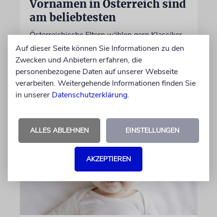
Vornamen in Österreich sind
am beliebtesten
Österreichische Eltern wählen gern Klassiker.
Unter den Top Ten sind auch viele Namen
Auf dieser Seite können Sie Informationen zu den
biblischen Ursprungs
Zwecken und Anbietern erfahren, die
personenbezogene Daten auf unserer Webseite
verarbeiten. Weitergehende Informationen finden Sie
von Nicole Dreyfus
in unserer
Datenschutzerklärung
.
04.07.2026
ALLES ABLEHNEN
EINSTELLUNGEN
AKZEPTIEREN