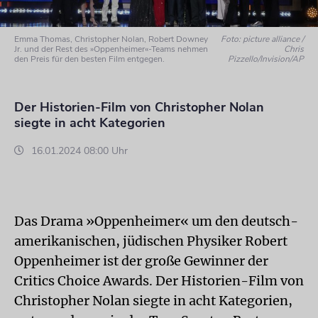
Emma Thomas, Christopher Nolan, Robert Downey
Foto: picture alliance /
Jr. und der Rest des »Oppenheimer«-Teams nehmen
Chris
den Preis für den besten Film entgegen.
Pizzello/Invision/AP
Der Historien-Film von Christopher Nolan
siegte in acht Kategorien
16.01.2024 08:00 Uhr
Das Drama »Oppenheimer« um den deutsch-
amerikanischen, jüdischen Physiker Robert
Oppenheimer ist der große Gewinner der
Critics Choice Awards. Der Historien-Film von
Christopher Nolan siegte in acht Kategorien,