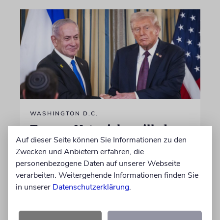
WASHINGTON D.C.
Trump: Netanjahu will, dass
Auf dieser Seite können Sie Informationen zu den
USA im Iran involviert
Zwecken und Anbietern erfahren, die
bleiben
personenbezogene Daten auf unserer Webseite
Unterschiedliche Interessen Israels und der
verarbeiten. Weitergehende Informationen finden Sie
USA sind im Iran-Krieg mehrfach zutage
in unserer
Datenschutzerklärung
.
getreten. Kurz vor seinem Treffen mit
Netanjahu deutet Trump an, dass die