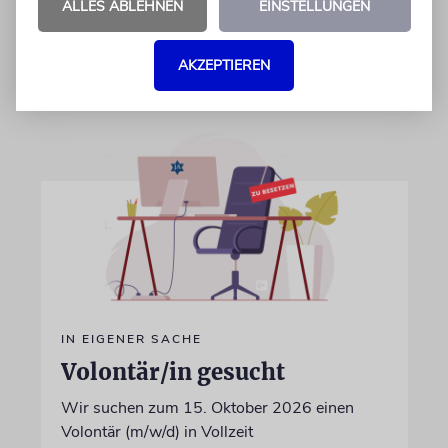
Differenzen nicht überwunden sind
ALLES ABLEHNEN
EINSTELLUNGEN
28.07.2026
AKZEPTIEREN
IN EIGENER SACHE
Volontär/in gesucht
Wir suchen zum 15. Oktober 2026 einen
Volontär (m/w/d) in Vollzeit