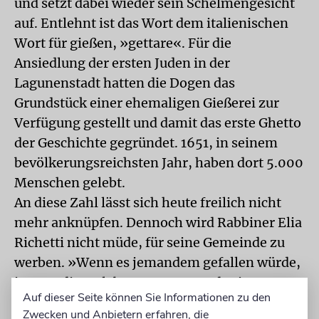
und setzt dabei wieder sein Schelmengesicht
auf. Entlehnt ist das Wort dem italienischen
Wort für gießen, »gettare«. Für die
Ansiedlung der ersten Juden in der
Lagunenstadt hatten die Dogen das
Grundstück einer ehemaligen Gießerei zur
Verfügung gestellt und damit das erste Ghetto
der Geschichte gegründet. 1651, in seinem
bevölkerungsreichsten Jahr, haben dort 5.000
Menschen gelebt.
An diese Zahl lässt sich heute freilich nicht
mehr anknüpfen. Dennoch wird Rabbiner Elia
Richetti nicht müde, für seine Gemeinde zu
werben. »Wenn es jemandem gefallen würde,
in Venedig zu leben«, sagt er und grinst,
Auf dieser Seite können Sie Informationen zu den
»dann würden wir ihm nur das Beste von uns
Zwecken und Anbietern erfahren, die