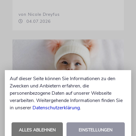
von Nicole Dreyfus
04.07.2026
Auf dieser Seite können Sie Informationen zu den
Zwecken und Anbietern erfahren, die
personenbezogene Daten auf unserer Webseite
verarbeiten. Weitergehende Informationen finden Sie
BUNDESAMT FÜR STATISTIK
in unserer
Datenschutzerklärung
.
Dieser hebräische Vorname
ist am beliebtesten bei
Schweizer Eltern
ALLES ABLEHNEN
EINSTELLUNGEN