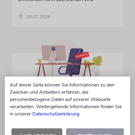
28.07.2026
Auf dieser Seite können Sie Informationen zu den
Zwecken und Anbietern erfahren, die
personenbezogene Daten auf unserer Webseite
IN EIGENER SACHE
verarbeiten. Weitergehende Informationen finden Sie
Volontär/in gesucht
in unserer
Datenschutzerklärung
.
Wir suchen zum 15. Oktober 2026 einen
Volontär (m/w/d) in Vollzeit