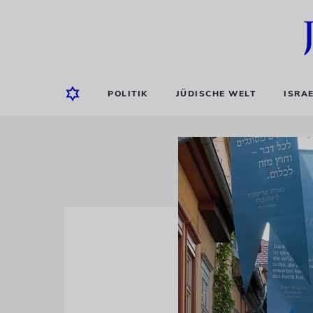
POLITIK
JÜDISCHE WELT
ISRA