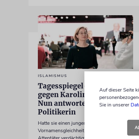
ISLAMISMUS
Tagesspiegel-Vorwürfe
Auf dieser Seite 
gegen Karoline Preisler:
personenbezogene 
Nun antwortet die FDP-
Sie in unserer
Dat
Politikerin
Hatte sie einen jungen Mann wegen einer
A
Vornamensgleichheit zu Unrecht als CSD-
Attentäter verdächtigt? Preisler