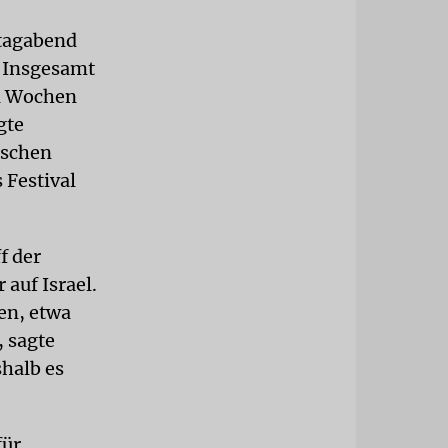
ntagabend
. Insgesamt
ei Wochen
gte
ischen
 Festival
f der
auf Israel.
en, etwa
, sagte
shalb es
für