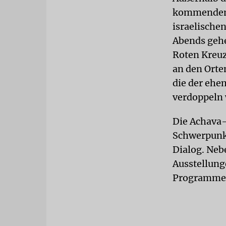
kommenden 
israelische
Abends gehe
Roten Kreuze
an den Orte
die der ehe
verdoppeln 
Die Achava-F
Schwerpunkt 
Dialog. Neb
Ausstellung
Programme