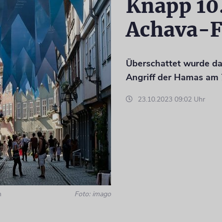
Knapp 10.
Achava-F
Überschattet wurde da
Angriff der Hamas am 7
23.10.2023 09:02 Uhr
n
Foto: imago