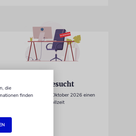
IN EIGENER SACHE
Volontär/in gesucht
n, die
Wir suchen zum 15. Oktober 2026 einen
mationen finden
Volontär (m/w/d) in Vollzeit
EN