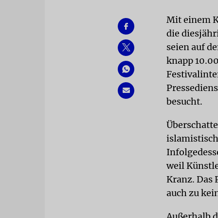
Mit einem K
die diesjäh
seien auf d
knapp 10.00
Festivalint
Pressedienst
besucht.
Überschatte
islamistisc
Infolgedess
weil Künstl
Kranz. Das 
auch zu kei
Außerhalb d