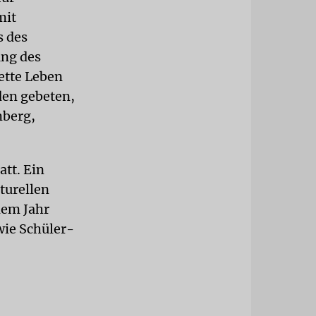
mit
s des
ung des
rette Leben
den gebeten,
mberg,
att. Ein
turellen
dem Jahr
ie Schüler-