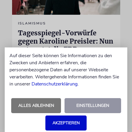
ISLAMISMUS
Tagesspiegel-Vorwürfe
gegen Karoline Preisler: Nun
antwortet die FDP-
Auf dieser Seite können Sie Informationen zu den
Politikerin
Zwecken und Anbietern erfahren, die
Hatte sie einen jungen Mann wegen einer
personenbezogene Daten auf unserer Webseite
Vornamensgleichheit zu Unrecht als CSD-
verarbeiten. Weitergehende Informationen finden Sie
Attentäter verdächtigt? Preisler widerspricht
in unserer
Datenschutzerklärung
.
und beklagt, die Zeitung habe sie nicht zu
Wort kommen lassen
ALLES ABLEHNEN
EINSTELLUNGEN
30.07.2026
Aktualisiert
AKZEPTIEREN