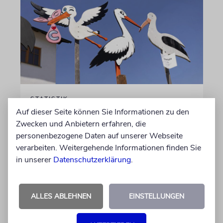
STATISTIK
Auf dieser Seite können Sie Informationen zu den
Diese hebräischen
Zwecken und Anbietern erfahren, die
Vornamen in Österreich sind
personenbezogene Daten auf unserer Webseite
am beliebtesten
verarbeiten. Weitergehende Informationen finden Sie
in unserer
Datenschutzerklärung
.
Österreichische Eltern wählen gern Klassiker.
Unter den Top Ten sind auch viele Namen
biblischen Ursprungs
ALLES ABLEHNEN
EINSTELLUNGEN
von Nicole Dreyfus