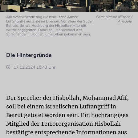
Am Wochenende flog die israelische Armee
Foto: picture alliance /
Luftangriffe auf Ziele im Libanon. Vor allem der Süden
Anadolu
Beiruts, der als Hochburg der Hisbollah-Miliz gilt,
wurde angegriffen. Dabei soll Mohammad Afif,
Sprecher der Hisbollah, ums Leben gekommen sein.
Die Hintergründe
17.11.2024 18:43 Uhr
Der Sprecher der Hisbollah, Mohammad Afif,
soll bei einem israelischen Luftangriff in
Beirut getötet worden sein. Ein hochrangiges
Mitglied der Terrororganisation Hisbollah
bestätigte entsprechende Informationen aus