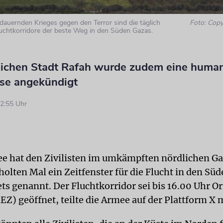
auernden Krieges gegen den Terror sind die täglich
Foto: Copy
luchtkorridore der beste Weg in den Süden Gazas.
dlichen Stadt Rafah wurde zudem eine human
se angekündigt
2:55 Uhr
ee hat den Zivilisten im umkämpften nördlichen Ga
olten Mal ein Zeitfenster für die Flucht in den Süd
s genannt. Der Fluchtkorridor sei bis 16.00 Uhr Ort
Z) geöffnet, teilte die Armee auf der Plattform X m