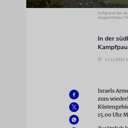
Aufgrund des and
eingerichteten F
In der sü
Kampfpau
13.11.2023 1
Israels Arm
zum wiederh
Küstengebiet
15.00 Uhr ME