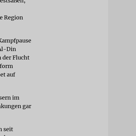
festsäßen,
ie Region
 Kampfpause
 Al-Din
n der Flucht
tform
et auf
sern im
nkungen gar
 seit