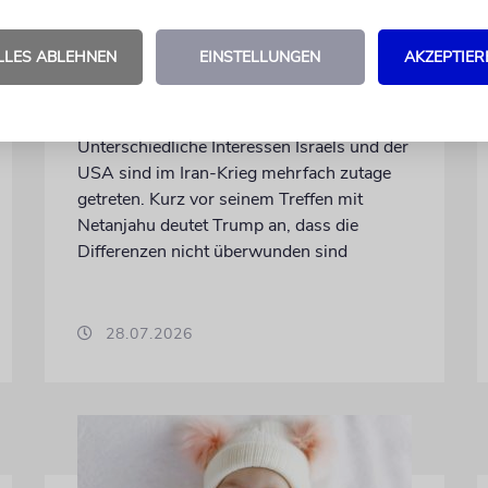
WASHINGTON D.C.
Trump: Netanjahu will,
LLES ABLEHNEN
EINSTELLUNGEN
AKZEPTIER
dass USA im Iran involviert
bleiben
Unterschiedliche Interessen Israels und der
USA sind im Iran-Krieg mehrfach zutage
getreten. Kurz vor seinem Treffen mit
Netanjahu deutet Trump an, dass die
Differenzen nicht überwunden sind
28.07.2026