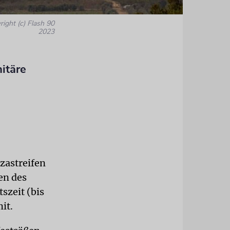
right (c) Flash 90
2023
itäre
zastreifen
en des
szeit (bis
it.