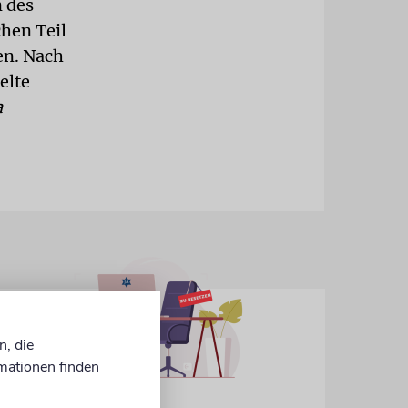
n des
chen Teil
en. Nach
elte
a
n, die
mationen finden