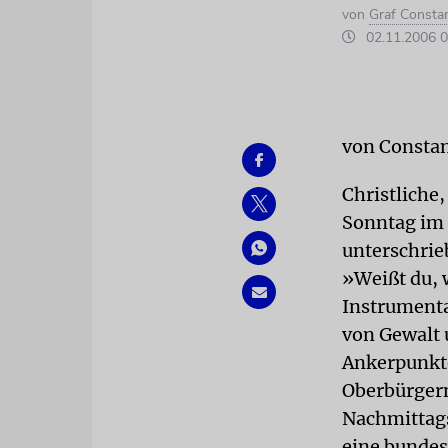
von
Graf Consta
02.11.2006 0
von Consta
Christliche
Sonntag im 
unterschrie
»Weißt du, w
Instrumenta
von Gewalt 
Ankerpunkte
Oberbürgerm
Nachmittags
eine bundes