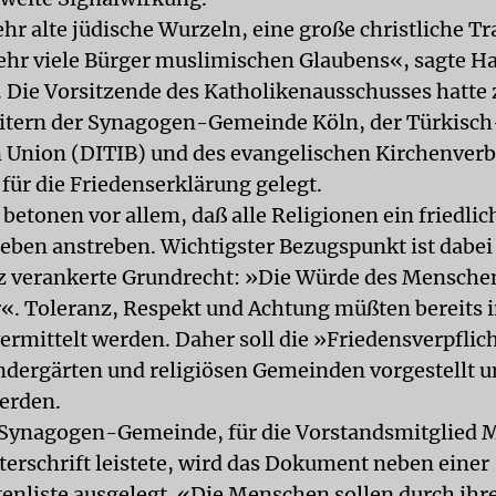
hr alte jüdische Wurzeln, eine große christliche Tr
sehr viele Bürger muslimischen Glaubens«, sagte H
. Die Vorsitzende des Katholikenausschusses hat
itern der Synagogen-Gemeinde Köln, der Türkisch
 Union (DITIB) und des evangelischen Kirchenverb
für die Friedenserklärung gelegt.
betonen vor allem, daß alle Religionen ein friedlic
en anstreben. Wichtigster Bezugspunkt ist dabei
 verankerte Grundrecht: »Die Würde des Menschen
«. Toleranz, Respekt und Achtung müßten bereits i
ermittelt werden. Daher soll die »Friedensverpflic
ndergärten und religiösen Gemeinden vorgestellt 
werden.
 Synagogen-Gemeinde, für die Vorstandsmitglied 
terschrift leistete, wird das Dokument neben einer
tenliste ausgelegt. «Die Menschen sollen durch ihr