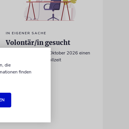
IN EIGENER SACHE
Volontär/in gesucht
Wir suchen zum 15. Oktober 2026 einen
Volontär (m/w/d) in Vollzeit
n, die
mationen finden
EN
06.07.2026