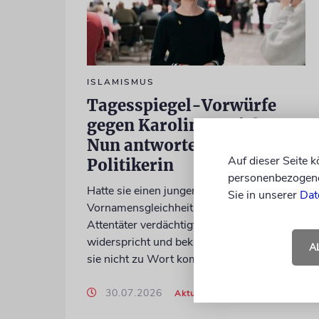
ISLAMISMUS
Tagesspiegel-Vorwürfe
gegen Karoline Preisler:
Nun antwortet die FDP-
Auf dieser Seite 
Politikerin
personenbezogene 
Hatte sie einen jungen Mann wegen einer
Sie in unserer
Dat
Vornamensgleichheit zu Unrecht als CSD-
Attentäter verdächtigt? Preisler
widerspricht und beklagt, die Zeitung habe
A
sie nicht zu Wort kommen lassen
30.07.2026
Aktualisiert