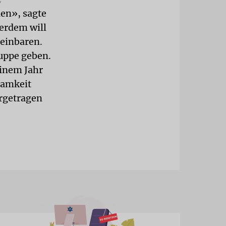
len», sagte
erdem will
reinbaren.
uppe geben.
einem Jahr
nsamkeit
orgetragen