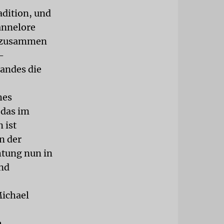
adition, und
annelore
te zusammen
-
andes die
hes
 das im
 ist
n der
htung nun in
und
Michael
e