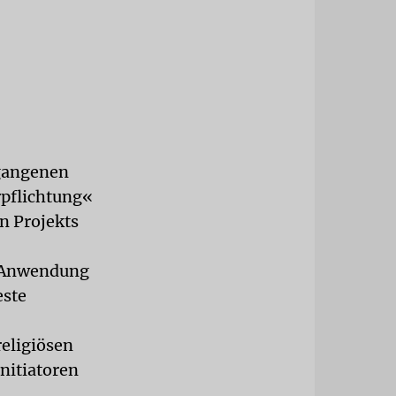
rgangenen
rpflichtung«
n Projekts
r Anwendung
este
eligiösen
nitiatoren