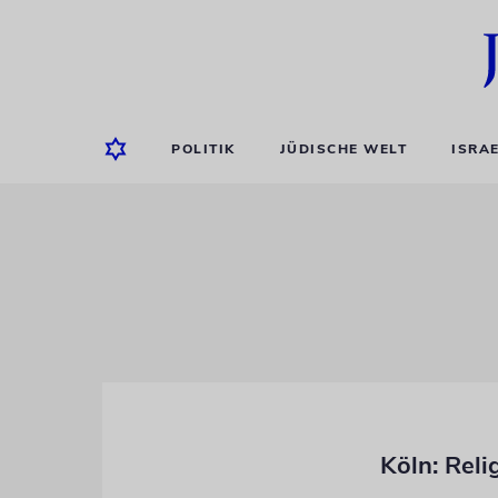
POLITIK
JÜDISCHE WELT
ISRA
Köln: Reli