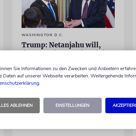
WASHINGTON D.C.
Trump: Netanjahu will,
dass USA im Iran involviert
bleiben
können Sie Informationen zu den Zwecken und Anbietern erfahre
Unterschiedliche Interessen Israels und der
Daten auf unserer Webseite verarbeiten. Weitergehende Infor
USA sind im Iran-Krieg mehrfach zutage
enschutzerklärung
.
getreten. Kurz vor seinem Treffen mit
Netanjahu deutet Trump an, dass die
Differenzen nicht überwunden sind
LLES ABLEHNEN
EINSTELLUNGEN
AKZEPTIER
28.07.2026