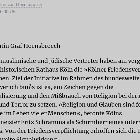
ntin von Hoensbroech
0:00 Uhr
ntin Graf Hoensbroech
, muslimische und jüdische Vertreter haben am ve
historischen Rathaus Köln die »Kölner Friedensve
ben. Ziel der Initiative im Rahmen des bundesweite
er ich bin?« ist es, ein Zeichen gegen die
lisierung und den Mißbrauch von Religion bei de
und Terror zu setzen. »Religion und Glauben sind f
 im Leben vieler Menschen«, betonte Kölns
eister Fritz Schramma als Schirmherr eines interr
. Von der Friedensverpflichtung erhoffen sich die I
weite Signalwirkung.