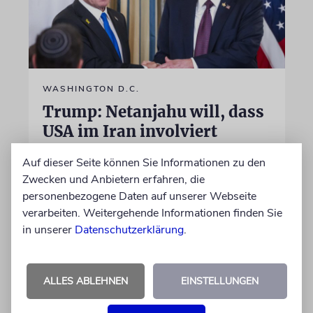
WASHINGTON D.C.
Trump: Netanjahu will, dass
USA im Iran involviert
bleiben
Auf dieser Seite können Sie Informationen zu den
Unterschiedliche Interessen Israels und der
Zwecken und Anbietern erfahren, die
USA sind im Iran-Krieg mehrfach zutage
personenbezogene Daten auf unserer Webseite
getreten. Kurz vor seinem Treffen mit
verarbeiten. Weitergehende Informationen finden Sie
Netanjahu deutet Trump an, dass die
in unserer
Datenschutzerklärung
.
Differenzen nicht überwunden sind
ALLES ABLEHNEN
EINSTELLUNGEN
28.07.2026