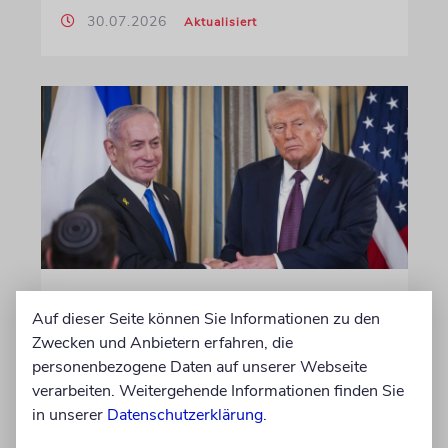
30.07.2026
Aktualisiert
WASHINGTON D.C.
Auf dieser Seite können Sie Informationen zu den
Trump: Netanjahu will, dass
Zwecken und Anbietern erfahren, die
USA im Iran involviert
personenbezogene Daten auf unserer Webseite
bleiben
verarbeiten. Weitergehende Informationen finden Sie
in unserer
Datenschutzerklärung
.
Unterschiedliche Interessen Israels und der
USA sind im Iran-Krieg mehrfach zutage