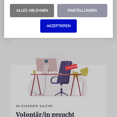
getreten. Kurz vor seinem Treffen mit
ALLES ABLEHNEN
EINSTELLUNGEN
Netanjahu deutet Trump an, dass die
Differenzen nicht überwunden sind
AKZEPTIEREN
28.07.2026
IN EIGENER SACHE
Volontär/in gesucht