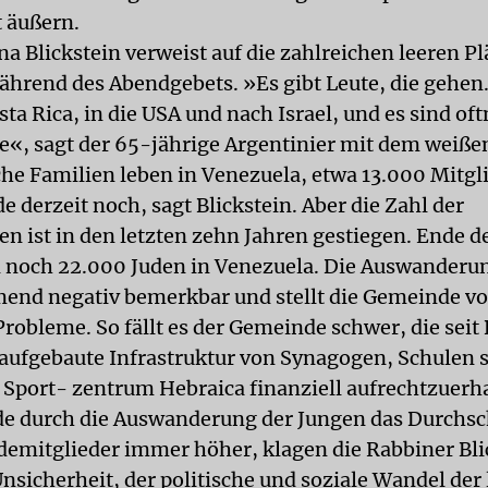
t äußern.
a Blickstein verweist auf die zahlreichen leeren Pl
hrend des Abendgebets. »Es gibt Leute, die gehen
a Rica, in die USA und nach Israel, und es sind oft
e«, sagt der 65-jährige Argentinier mit dem weiße
che Familien leben in Venezuela, etwa 13.000 Mitgli
 derzeit noch, sagt Blickstein. Aber die Zahl der
 ist in den letzten zehn Jahren gestiegen. Ende d
n noch 22.000 Juden in Venezuela. Die Auswanderu
end negativ bemerkbar und stellt die Gemeinde vo
Probleme. So fällt es der Gemeinde schwer, die seit
aufgebaute Infrastruktur von Synagogen, Schulen 
 Sport- zentrum Hebraica finanziell aufrechtzuerha
 durch die Auswanderung der Jungen das Durchsch
emitglieder immer höher, klagen die Rabbiner Bli
nsicherheit, der politische und soziale Wandel der 