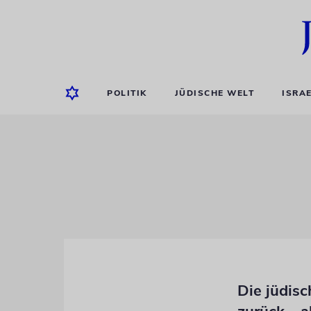
POLITIK
JÜDISCHE WELT
ISRA
Die jüdisc