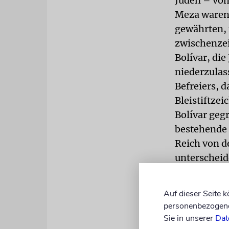
Juden – von
Meza waren 
gewährten, 
zwischenzei
Bolívar, di
niederzulas
Befreiers, 
Bleistiftze
Bolívar geg
bestehende 
Reich von d
unterscheid
Der Einladu
Venezuela g
Auf dieser Seite 
Folge. Quas
personenbezogene 
sich an der
Sie in unserer
Dat