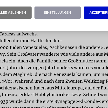
h die Familie von Lucienne Beaujon. Über Frankrei
nd Curacao gelangte sie nach Coro. Eine der erste
LLES ABLEHNEN
EINSTELLUNGEN
AKZEPTIER
es Landes wurde von einem der Vorfahren Lucien
Meine Großeltern waren keine Juden, erst mein Vate
lauben konvertiert«, erklärt Beaujon, die in Venezu
Caracas aufwuchs.
ellen die eine Hälfte der der-
3.000 Juden Venezuelas, Aschkenasen die andere«, e
y. Sein Großvater wanderte wie viele andere aus 
ela ein. Auch die Familie seiner Großmutter nahm
30er-Jahre des vorigen Jahrhunderts waren es vor al
us dem Maghreb, die nach Venezuela kamen, um ne
 »Vor, während und nach dem Zweiten Weltkrieg f
aschkenasischen Juden aus Mitteleuropa, auf der Fl
 hinzu«, erklärt Hobbyhistoriker Levy. Schnell wuc
939 wurde dann die erste Synagoge »El Conde« erö