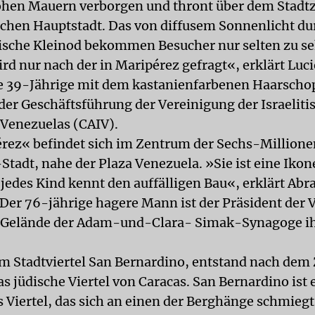
hohen Mauern verborgen und thront über dem Stadt
chen Hauptstadt. Das von diffusem Sonnenlicht d
ische Kleinod bekommen Besucher nur selten zu s
rd nur nach der in Maripérez gefragt«, erklärt Luc
e 39-Jährige mit dem kastanienfarbenen Haarschopf
 der Geschäftsführung der Vereinigung der Israeliti
Venezuelas (CAIV).
rez« befindet sich im Zentrum der Sechs-Million
tadt, nahe der Plaza Venezuela. »Sie ist eine Ikone
jedes Kind kennt den auffälligen Bau«, erklärt Ab
Der 76-jährige hagere Mann ist der Präsident der 
m Gelände der Adam-und-Clara- Simak-Synagoge ih
im Stadtviertel San Bernardino, entstand nach dem
s jüdische Viertel von Caracas. San Bernardino ist 
 Viertel, das sich an einen der Berghänge schmiegt