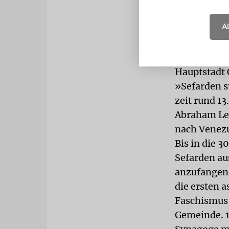
gehörte auc
Amsterdam u
A
Apotheken d
eröffnet. »
jüdischen G
Hauptstadt 
»Sefarden st
zeit rund 1
Abraham Lev
nach Venezu
Bis in die 
Sefarden a
anzufangen.
die ersten 
Faschismus,
Gemeinde. 1