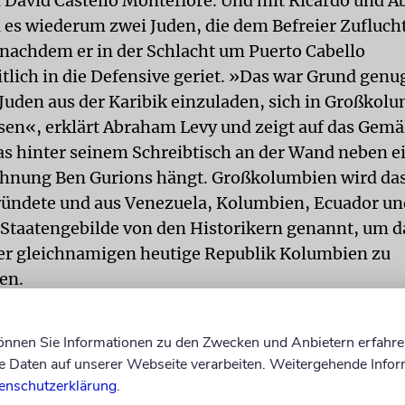
 David Castello Montefiore. Und mit Ricardo und 
es wiederum zwei Juden, die dem Befreier Zufluch
nachdem er in der Schlacht um Puerto Cabello
tlich in die Defensive geriet. »Das war Grund genug
e Juden aus der Karibik einzuladen, sich in Großkol
sen«, erklärt Abraham Levy und zeigt auf das Gemä
das hinter seinem Schreibtisch an der Wand neben e
ichnung Ben Gurions hängt. Großkolumbien wird da
ründete und aus Venezuela, Kolumbien, Ecuador u
Staatengebilde von den Historikern genannt, um da
er gleichnamigen heutige Republik Kolumbien zu
en.
ng Simón Bolívars, dem nahezu jeder größere Platz
ewidmet ist, leisteten eine ganze Reihe Juden von 
können Sie Informationen zu den Zwecken und Anbietern erfahre
i gegenüber der niederländischen Antilleninsel sied
Daten auf unserer Webseite verarbeiten. Weitergehende Infor
 venezolanischen Küste in Coro an. Zu den Einwand
enschutzerklärung
.