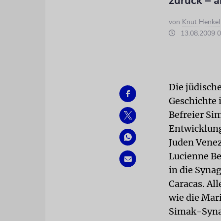
zurück – a
von
Knut Henkel
13.08.2009 0
Die jüdisch
Geschichte 
Befreier Si
Entwicklung
Juden Venez
Lucienne Be
in die Syna
Caracas. All
wie die Mar
Simak-Synag