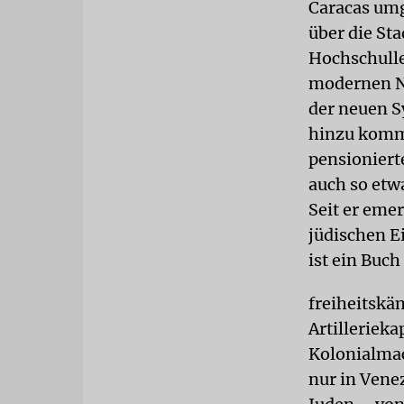
Caracas umg
über die Sta
Hochschulle
modernen Ne
der neuen Sy
hinzu komme
pensioniert
auch so etw
Seit er emer
jüdischen E
ist ein Buch
freiheitskä
Artilleriek
Kolonialmac
nur in Vene