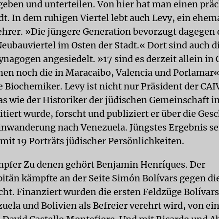
eben und unterteilen. Von hier hat man einen präc
dt. In dem ruhigen Viertel lebt auch Levy, ein ehem
hrer. »Die jüngere Generation bevorzugt dagegen 
ubauviertel im Osten der Stadt.« Dort sind auch d
nagogen angesiedelt. »17 sind es derzeit allein in 
n noch die in Maracaibo, Valencia und Porlamar«,
e Biochemiker. Levy ist nicht nur Präsident der CAI
as wie der Historiker der jüdischen Gemeinschaft i
itiert wurde, forscht und publiziert er über die Ges
inwanderung nach Venezuela. Jüngstes Ergebnis se
 mit 19 Porträts jüdischer Persönlichkeiten.
mpfer Zu denen gehört Benjamin Henríques. Der
apitän kämpfte an der Seite Simón Bolívars gegen di
ht. Finanziert wurden die ersten Feldzüge Bolívars,
zuela und Bolivien als Befreier verehrt wird, von e