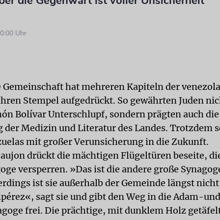
ber die Gegenwart ist voller Unsicherheit
0:00 Uhr
e Gemeinschaft hat mehreren Kapiteln der venezol
ihren Stempel aufgedrückt. So gewährten Juden ni
món Bolívar Unterschlupf, sondern prägten auch die
 der Medizin und Literatur des Landes. Trotzdem 
uelas mit großer Verunsicherung in die Zukunft.
aujon drückt die mächtigen Flügeltüren beseite, d
goge versperren. »Das ist die andere große Synagog
erdings ist sie außerhalb der Gemeinde längst nich
ipérez«, sagt sie und gibt den Weg in die Adam-un
oge frei. Die prächtige, mit dunklem Holz getäfe