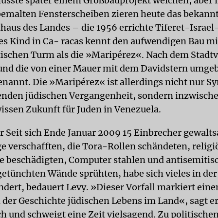
sste später einem Großbauprojekt weichen, aber 
emalten Fensterscheiben zieren heute das bekann
thaus des Landes – die 1956 errichte Tiferet-Israe
es Kind in Ca- racas kennt den aufwendigen Bau m
tischen Turm als die »Maripérez«. Nach dem Stadtvi
und die von einer Mauer mit dem Davidstern umge
nannt. Die »Maripérez« ist allerdings nicht nur S
nden jüdischen Vergangenheit, sondern inzwisch
issen Zukunft für Juden in Venezuela.
 Seit sich Ende Januar 2009 15 Einbrecher gewal
e verschafften, die Tora-Rollen schändeten, religi
 beschädigten, Computer stahlen und antisemitis
getünchten Wände sprühten, habe sich vieles in der
dert, bedauert Levy. »Dieser Vorfall markiert ein
n der Geschichte jüdischen Lebens im Land«, sagt e
h und schweigt eine Zeit vielsagend. Zu politischen