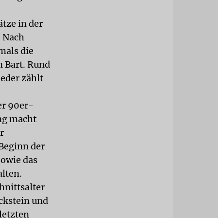
ätze in der
. Nach
mals die
n Bart. Rund
eder zählt
er 90er-
ng macht
r
 Beginn der
sowie das
lten.
nittsalter
ckstein und
letzten