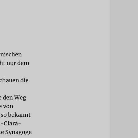
anischen
cht nur dem
schauen die
ie den Weg
e von
t so bekannt
d-Clara-
lte Synagoge