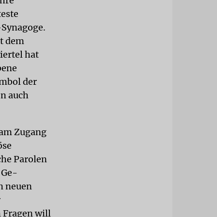
ihre
teste
l-Synagoge.
it dem
ertel hat
bene
ymbol der
en auch
tsam Zugang
öse
che Parolen
 Ge-
en neuen
r
 Fragen will