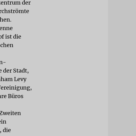
zentrum der
urchströmte
ehen.
ienne
 ist die
schen
en-
 der Stadt,
raham Levy
Vereinigung,
re Büros
 Zweiten
ein
, die