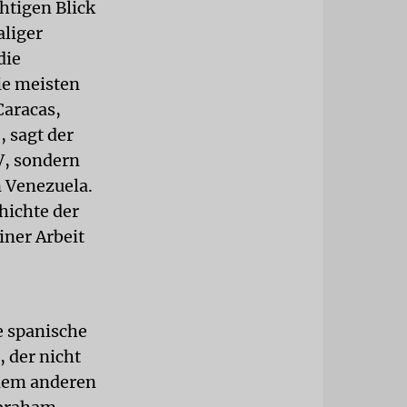
htigen Blick
aliger
die
ie meisten
Caracas,
 sagt der
V, sondern
n Venezuela.
chichte der
iner Arbeit
e spanische
 der nicht
inem anderen