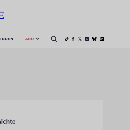
ABO
INDEN
hichte