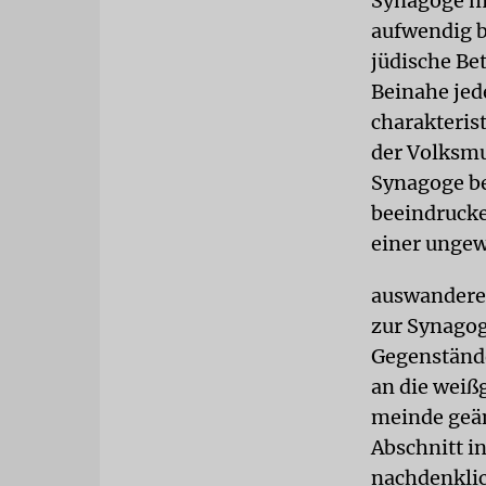
Synagoge mu
aufwendig b
jüdische Be
Beinahe jed
charakteris
der Volksm
Synagoge be
beeindrucke
einer ungew
auswanderer
zur Synagog
Gegenstände
an die weiß
meinde geän
Abschnitt i
nachdenklic