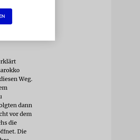
ch,
n
EN
ne Beaujons
r ist zum
elas
rklärt
Marokko
 diesen Weg.
lem
u
olgten dann
ucht vor dem
hs die
ffnet. Die