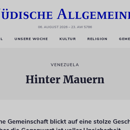
06. AUGUST 2026
– 23. AW 5786
EL
UNSERE WOCHE
KULTUR
RELIGION
GEME
VENEZUELA
Hinter Mauern
he Gemeinschaft blickt auf eine stolze Gesc