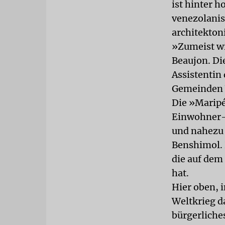
ist hinter 
venezolanis
architekton
»Zumeist wi
Beaujon. Di
Assistentin
Gemeinden 
Die »Maripé
Einwohner-S
und nahezu 
Benshimol. 
die auf de
hat.
Hier oben, 
Weltkrieg da
bürgerliches