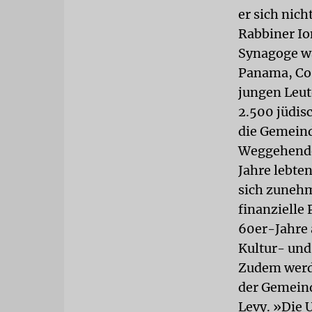
er sich nich
Rabbiner Ion
Synagoge wä
Panama, Cost
jungen Leut
2.500 jüdis
die Gemeinde
Weggehenden
Jahre lebte
sich zunehm
finanzielle 
60er-Jahre 
Kultur- und
Zudem werde
der Gemeind
Levy. »Die U