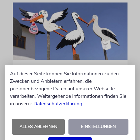
STATISTIK
Auf dieser Seite können Sie Informationen zu den
Diese hebräischen
Zwecken und Anbietern erfahren, die
Vornamen in Österreich sind
personenbezogene Daten auf unserer Webseite
am beliebtesten
verarbeiten. Weitergehende Informationen finden Sie
in unserer
Datenschutzerklärung
.
Österreichische Eltern wählen gern Klassiker.
Unter den Top Ten sind auch viele Namen
biblischen Ursprungs
ALLES ABLEHNEN
EINSTELLUNGEN