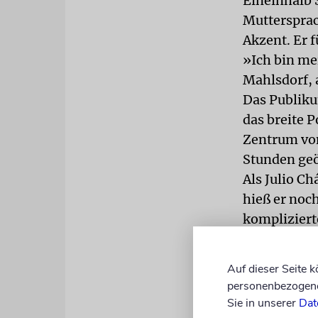
Eineinhalb 
Muttersprac
Akzent. Er f
»Ich bin me
Mahlsdorf, a
Das Publiku
das breite P
Zentrum von
Stunden geö
Als Julio Ch
hieß er noch
kompliziert
Argentinien
vergessen. 
Auf dieser Seite 
einzusetzen:
personenbezogene 
drei J im Na
Sie in unserer
Dat