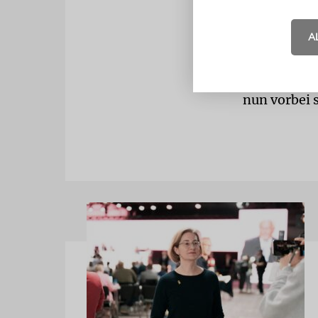
Julio Hirsch
heißen. Gan
A
verzichten,
unterschreib
und Julio Ch
nun vorbei s