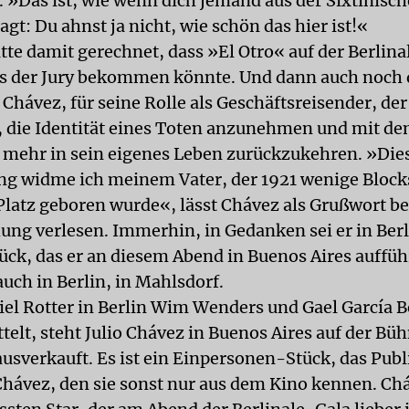
. »Das ist, wie wenn dich jemand aus der Sixtinisc
agt: Du ahnst ja nicht, wie schön das hier ist!«
te damit gerechnet, dass »El Otro« auf der Berlina
s der Jury bekommen könnte. Und dann auch noch 
o Chávez, für seine Rolle als Geschäftsreisender, der
, die Identität eines Toten anzunehmen und mit 
ht mehr in sein eigenes Leben zurückzukehren. »Die
g widme ich meinem Vater, der 1921 wenige Bloc
latz geboren wurde«, lässt Chávez als Grußwort be
hung verlesen. Immerhin, in Gedanken sei er in Berl
ück, das er an diesem Abend in Buenos Aires aufführ
auch in Berlin, in Mahlsdorf.
el Rotter in Berlin Wim Wenders und Gael García B
elt, steht Julio Chávez in Buenos Aires auf der Bü
ausverkauft. Es ist ein Einpersonen-Stück, das Pub
Chávez, den sie sonst nur aus dem Kino kennen. Ch