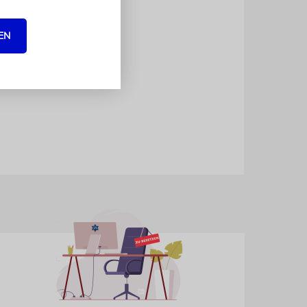
 Chávez
ters
EN
 mit Hirsch
Julio Hirsch
 Berlinale