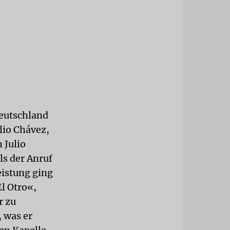
Deutschland
lio Chávez,
 Julio
ls der Anruf
eistung ging
El Otro«,
r zu
, was er