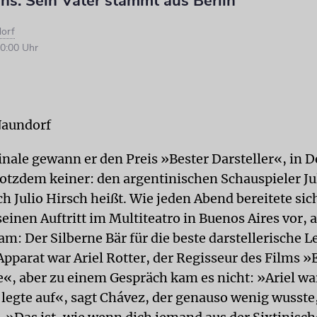
ns. Sein Vater stammt aus Berlin
orf
0:00 Uhr
Naundorf
linale gewann er den Preis »Bester Darsteller«, in 
rotzdem keiner: den argentinischen Schauspieler Ju
ch Julio Hirsch heißt. Wie jeden Abend bereitete sich
einen Auftritt im Multiteatro in Buenos Aires vor, a
am: Der Silberne Bär für die beste darstellerische L
pparat war Ariel Rotter, der Regisseur des Films »
«, aber zu einem Gespräch kam es nicht: »Ariel wa
 legte auf«, sagt Chávez, der genauso wenig wusste