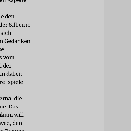
hen Kapelle
le den
der Silberne
 sich
dem Gedanken
se
ks vom
i der
in dabei:
e, spiele
ernal die
hne. Das
likum will
ávez, den