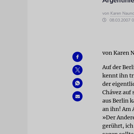
Argentinie
von
Karen Naund
08.03.2007 0
von Karen 
Auf der Ber
kennt ihn t
der eigentli
Chávez auf s
aus Berlin k
an ihn! Am A
»Der Andere
gerührt, ich