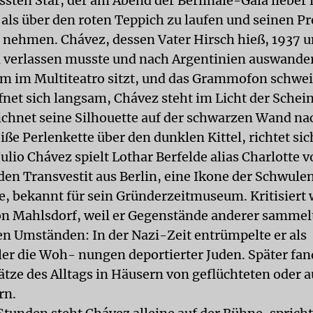
ssten Star, der am Abend der Berlinale-Gala lieber
, als über den roten Teppich zu laufen und seinen Pr
nehmen. Chávez, dessen Vater Hirsch hieß, 1937 u
n verlassen musste und nach Argentinien auswander
m im Multiteatro sitzt, und das Grammofon schwei
fnet sich langsam, Chávez steht im Licht der Schei
ichnet seine Silhouette auf der schwarzen Wand na
iße Perlenkette über den dunklen Kittel, richtet si
 Julio Chávez spielt Lothar Berfelde alias Charlotte 
den Transvestit aus Berlin, eine Ikone der Schwule
, bekannt für sein Gründerzeitmuseum. Kritisiert
on Mahlsdorf, weil er Gegenstände anderer sammel
en Umständen: In der Nazi-Zeit entrümpelte er als
er die Woh- nungen deportierter Juden. Später fand
ätze des Alltags in Häusern von geflüchteten oder 
rn.