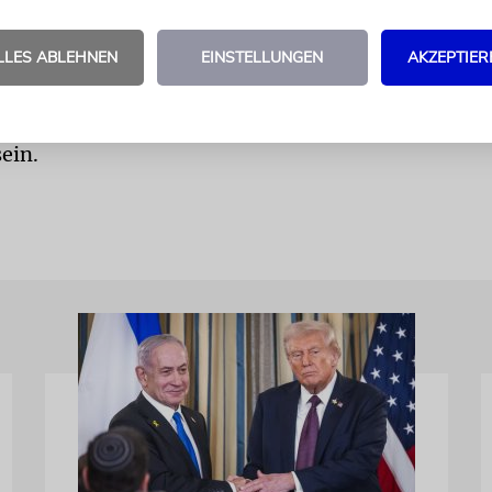
 entschied: Der Schauspieler Julio würde ab sofort
z wollte er trotzdem nicht auf den Namen seines Va
LLES ABLEHNEN
EINSTELLUNGEN
AKZEPTIER
 der Künstler Julio würde seine Zeichnungen weiter
en. Lange Zeit wussten die Argentinier nicht, dass 
ávez dieselbe Person sind. Damit dürfte es nach der
ein.