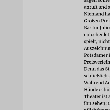
sagen sollte
anruft und s
Niemand hat
Großen Prei
Bär für Juli
entscheidet
spielt, nic
Auszeichnun
Potsdamer P
Preisverlei
Denn das St
schließlich 
Während Ari
Hände schütt
Theater ist 
ihn sehen: 