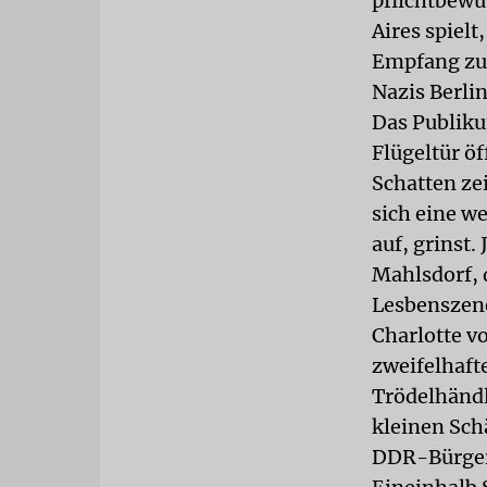
pflichtbewu
Aires spielt
Empfang zu 
Nazis Berli
Das Publiku
Flügeltür öf
Schatten ze
sich eine we
auf, grinst.
Mahlsdorf, 
Lesbenszene
Charlotte v
zweifelhaft
Trödelhändl
kleinen Sch
DDR-Bürge