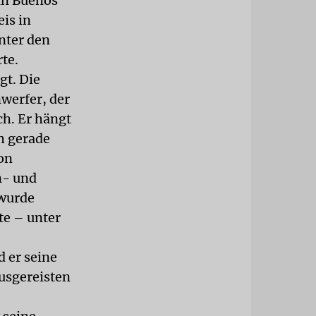
 in Buenos
eis in
nter den
te.
gt. Die
nwerfer, der
ch. Er hängt
ch gerade
von
n- und
 wurde
te – unter
 er seine
ausgereisten