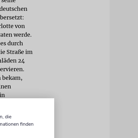
 seine
 deutschen
übersetzt:
rlotte von
raten werde.
es durch
die Straße im
chläden 24
ervieren.
lm bekam,
einen
in
nell
r
n, die
Jusid, schon
mationen finden