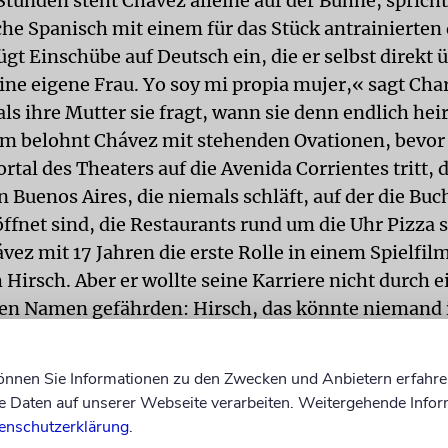
Stunden steht Chávez alleine auf der Bühne, spricht
he Spanisch mit einem für das Stück antrainierten
ügt Einschübe auf Deutsch ein, die er selbst direkt 
ine eigene Frau. Yo soy mi propia mujer,« sagt Cha
ls ihre Mutter sie fragt, wann sie denn endlich hei
m belohnt Chávez mit stehenden Ovationen, bevor 
ortal des Theaters auf die Avenida Corrientes tritt, 
 Buenos Aires, die niemals schläft, auf der die Bu
ffnet sind, die Restaurants rund um die Uhr Pizza s
ávez mit 17 Jahren die erste Rolle in einem Spielfi
 Hirsch. Aber er wollte seine Karriere nicht durch 
en Namen gefährden: Hirsch, das könnte niemand 
 aussprechen und deshalb würden die Leute ihn sch
Er entschied sich, den Mädchennamen seiner Mutte
können Sie Informationen zu den Zwecken und Anbietern erfahre
 Javes. Da aber der Regisseur des Films, Juan José 
Daten auf unserer Webseite verarbeiten. Weitergehende Infor
men hatte, ging auch das nicht.
enschutzerklärung
.