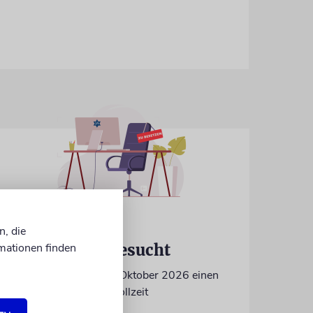
IN EIGENER SACHE
n, die
mationen finden
Volontär/in gesucht
Wir suchen zum 15. Oktober 2026 einen
Volontär (m/w/d) in Vollzeit