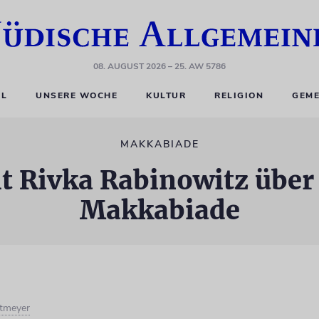
08. AUGUST 2026
– 25. AW 5786
EL
UNSERE WOCHE
KULTUR
RELIGION
GEME
MAKKABIADE
 Rivka Rabinowitz über 
Makkabiade
tmeyer