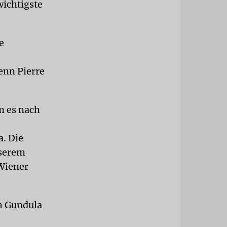
wichtigste
e
wenn Pierre
m es nach
a. Die
nserem
 Wiener
h Gundula