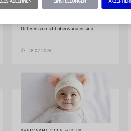
Unterschiedliche Interessen Israels und der
LLES ABLEHNEN
EINSTELLUNGEN
AKZEPTIER
USA sind im Iran-Krieg mehrfach zutage
getreten. Kurz vor seinem Treffen mit
Netanjahu deutet Trump an, dass die
Differenzen nicht überwunden sind
28.07.2026
BUNDESAMT FÜR STATISTIK