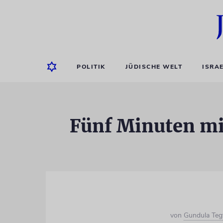
POLITIK
JÜDISCHE WELT
ISRA
Fünf Minuten mit
von
Gundula Teg