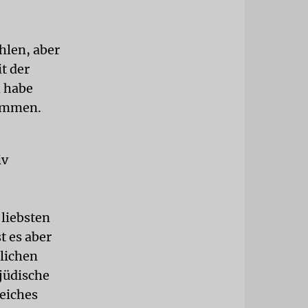
hlen, aber
t der
h habe
nommen.
iv
 liebsten
t es aber
dlichen
jüdische
reiches