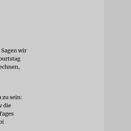
. Sagen wir
burtstag
rechnen,
 zu sein:
v die
 Tages
bi