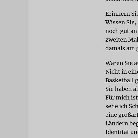
Erinnern Si
Wissen Sie,
noch gut an 
zweiten Makk
damals am 
Waren Sie a
Nicht in ei
Basketball g
Sie haben a
Für mich is
sehe ich Sc
eine großart
Ländern beg
Identität un