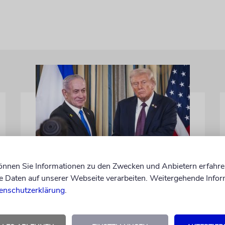
WASHINGTON D.C.
können Sie Informationen zu den Zwecken und Anbietern erfahre
Daten auf unserer Webseite verarbeiten. Weitergehende Infor
Trump: Netanjahu will,
enschutzerklärung
.
dass USA im Iran involviert
bleiben