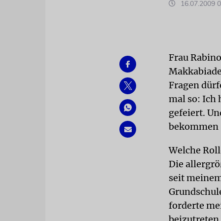
16.07.2009 0
Frau Rabinow
Makkabiade.
Fragen dürf
mal so: Ich
gefeiert. U
bekommen Si
Welche Roll
Die allergrö
seit meinem
Grundschule
forderte me
beizutreten