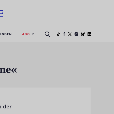
ABO
INDEN
ume«
n der