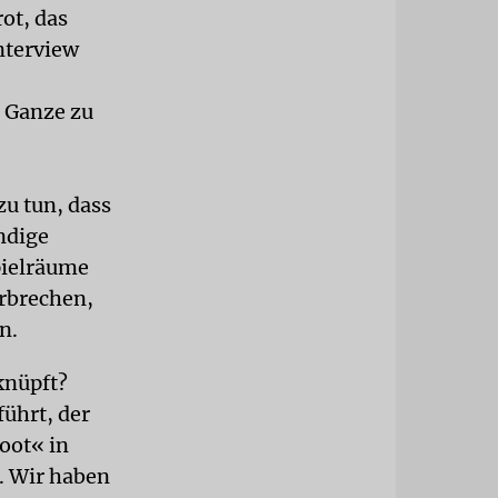
ot, das
nterview
 Ganze zu
zu tun, dass
ndige
pielräume
erbrechen,
n.
knüpft?
ührt, der
oot« in
. Wir haben