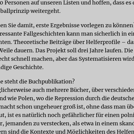
0 Personen auf unseren Listen und hoffen, dass es
allprinzip weitergeht.
n Sie damit, erste Ergebnisse vorlegen zu können
eressante Fallgeschichten kann man sicherlich in e
hten. Theoretische Beiträge über Helferprofile – d
eile dauern. Das Projekt soll drei Jahre laufen. Die
cht schnell machen, aber das Systematisieren wird
dige Geschichte.
 steht die Buchpublikation?
licherweise auch mehrere Bücher, über verschiede
nd wie Polen, wo die Repression durch die deutsch
acht schon ungeheuer groß ist, ohne dass man ü
t, ist es natürlich noch gefährlicher für einen pol
r, jemanden zu verstecken, als etwa in einem skan
ern sind die Kontexte und Möglichkeiten des Helfen