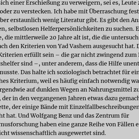
 sich einer Erschießung zu verweigern, sei es, Leute 
oder zu verstecken. Ich habe mit Überraschung fest
ber erstaunlich wenig Literatur gibt. Es gibt den A
en, selbstlosen Helferpersönlichkeiten zu suchen. E
, die mittlerweile 20 Jahre alt ist, die die untersuc
ch den Kriterien von Yad Vashem ausgesucht hat.
iterien erfüllt sein – die gar nicht zwingend zum 
shelfer sind –, unter anderem, dass die Hilfe unent
sste. Das halte ich soziologisch betrachtet für ein
ches Kriterium, weil es häufig einfach notwendig wa
irgendwie auf dunklen Wegen an Nahrungsmittel 
, der in den vergangenen Jahren etwas dazu gemacht
te, der einige Bände mit Einzelfallbeschreibunge
cht hat. Und Wolfgang Benz und das Zentrum für
musforschung haben eine ganze Reihe von Fällen e
icht wissenschaftlich ausgewertet sind.