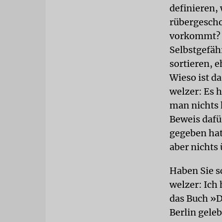
definieren, 
rübergescho
vorkommt? O
Selbstgefäh
sortieren, 
Wieso ist d
welzer: Es 
man nichts 
Beweis dafü
gegeben hat
aber nichts
Haben Sie s
welzer: Ich
das Buch »D
Berlin gele