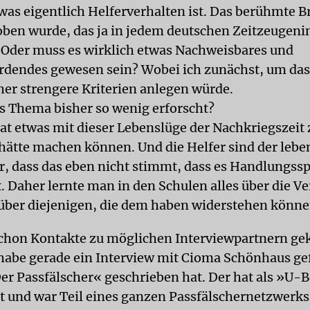
was eigentlich Helferverhalten ist. Das berühmte Br
ben wurde, das ja in jedem deutschen Zeitzeugeni
der muss es wirklich etwas Nachweisbares und
rdendes gewesen sein? Wobei ich zunächst, um das
eher strengere Kriterien anlegen würde.
as Thema bisher so wenig erforscht?
hat etwas mit dieser Lebenslüge der Nachkriegszeit 
hätte machen können. Und die Helfer sind der lebe
r, dass das eben nicht stimmt, dass es Handlungss
. Daher lernte man in den Schulen alles über die V
 über diejenigen, die dem haben widerstehen könne
chon Kontakte zu möglichen Interviewpartnern ge
 habe gerade ein Interview mit Cioma Schönhaus gef
er Passfälscher« geschrieben hat. Der hat als »U-B
bt und war Teil eines ganzen Passfälschernetzwerks