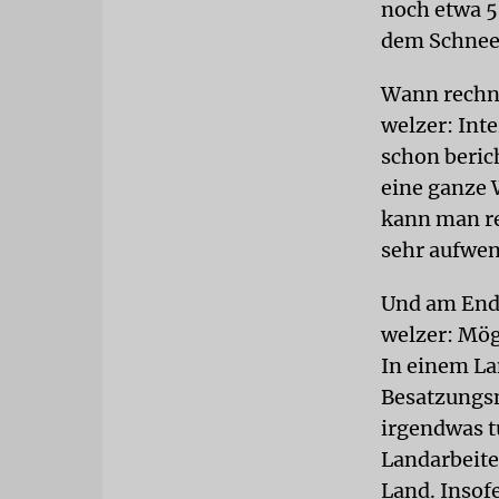
noch etwa 5
dem Schneeb
Wann rechne
welzer: Int
schon beric
eine ganze W
kann man re
sehr aufwen
Und am Ende
welzer: Mög
In einem La
Besatzungsm
irgendwas tu
Landarbeite
Land. Insof