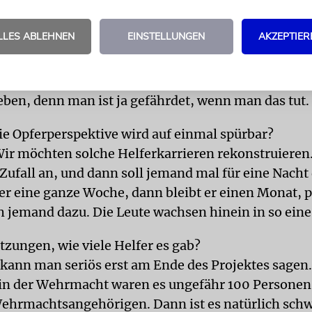
es dazu?
LLES ABLEHNEN
EINSTELLUNGEN
AKZEPTIER
n man sich einmal normenwidrig verhält und jema
otenziell auf derselben Seite wie die Opfer. Man be
er sicheren Seite der Mehrheitsgesellschaft heraus.
eben, denn man ist ja gefährdet, wenn man das tut.
die Opferperspektive wird auf einmal spürbar?
 Wir möchten solche Helferkarrieren rekonstruieren
Zufall an, und dann soll jemand mal für eine Nacht
 er eine ganze Woche, dann bleibt er einen Monat, p
jemand dazu. Die Leute wachsen hinein in so eine 
tzungen, wie viele Helfer es gab?
 kann man seriös erst am Ende des Projektes sagen
 in der Wehrmacht waren es ungefähr 100 Personen,
ehrmachtsangehörigen. Dann ist es natürlich schw