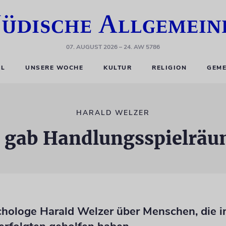
07. AUGUST 2026
– 24. AW 5786
EL
UNSERE WOCHE
KULTUR
RELIGION
GEME
HARALD WELZER
 gab Handlungsspielrä
chologe Harald Welzer über Menschen, die i