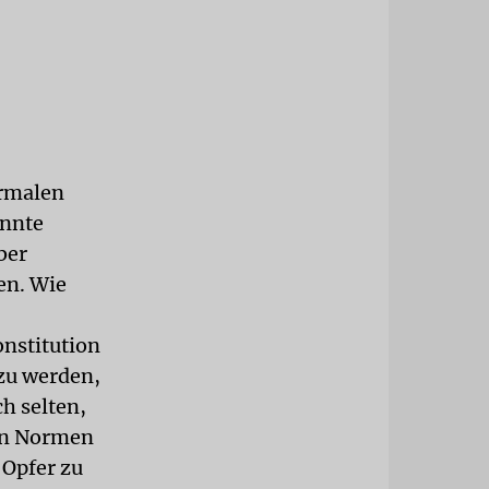
ormalen
annte
ber
en. Wie
nstitution
zu werden,
ch selten,
den Normen
 Opfer zu