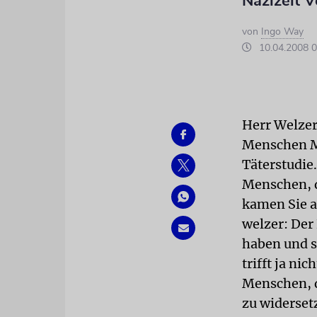
Nazizeit 
von
Ingo Way
10.04.2008 0
Herr Welzer
Menschen M
Täterstudie
Menschen, d
kamen Sie 
welzer: Der
haben und s
trifft ja ni
Menschen, d
zu widerset