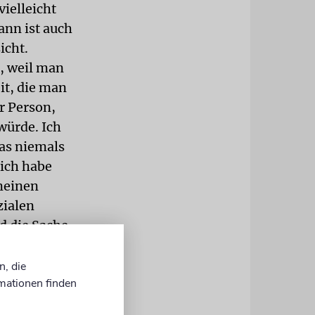
vielleicht
ann ist auch
icht.
, weil man
it, die man
r Person,
würde. Ich
as niemals
 ich habe
meinen
zialen
d die Sache
ation A zum
hte
n, die
mationen finden
ation