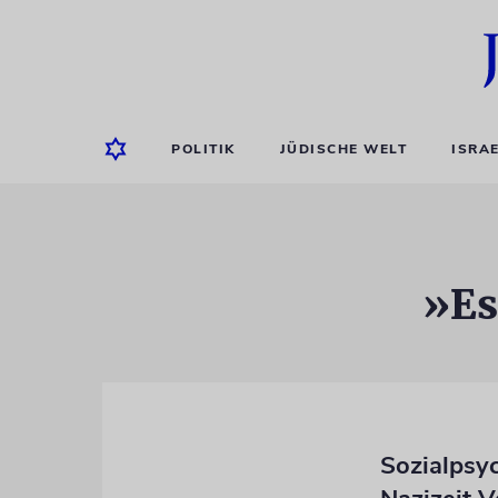
POLITIK
JÜDISCHE WELT
ISRA
»Es
Sozialpsy