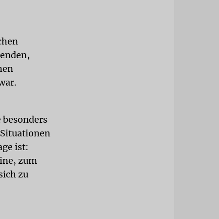
schen
benden,
enen
war.
e besonders
 Situationen
ge ist:
eine, zum
sich zu