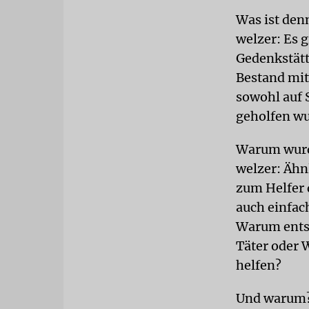
Was ist den
welzer: Es g
Gedenkstätt
Bestand mit
sowohl auf S
geholfen wu
Warum wurd
welzer: Ähn
zum Helfer 
auch einfac
Warum entsc
Täter oder 
helfen?
Und warum?