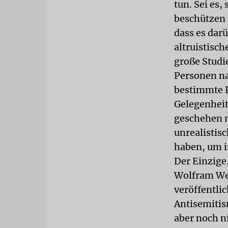
tun. Sei es,
beschützen 
dass es darü
altruistisch
große Studie
Personen na
bestimmte Kr
Gelegenheit
geschehen mu
unrealistis
haben, um 
Der Einzige
Wolfram Wet
veröffentli
Antisemitis
aber noch n