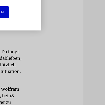
EN
ndem hilft,
wegt sich
 Auch im
. Da fängt
 dableiben,
lötzlich
Situation.
. Wolfram
 bei 18
er zu