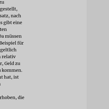
zu
gestellt,
nsatz, nach
s gibt eine
hten
 Da müssen
Beispiel für
geltlich
 relativ
r, Geld zu
zu kommen.
 hat, ist
n
rhoben, die