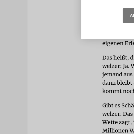
Wie kommt 
A
welzer: Wen
steht man p
quasi aus d
eigenen Erl
Das heißt, 
welzer: Ja.
jemand aus 
dann bleibt
kommt noch 
Gibt es Schä
welzer: Das
Wette sagt,
Millionen W