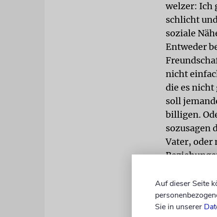
welzer: Ich 
schlicht un
soziale Näh
Entweder be
Freundschaf
nicht einfa
die es nich
soll jemand
billigen. O
sozusagen d
Vater, oder
Beziehungen
noch mal ko
Täter und in
Auf dieser Seite 
personenbezogene 
Helferkarri
Sie in unserer
Dat
heraus, und 