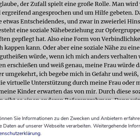
glaube, der Zufall spielt eine große Rolle. Man wird 
d ergreifend angesprochen und um Hilfe gebeten. D
e etwas Entscheidendes, und zwar in zweierlei Hins
steht eine soziale Nähebeziehung zur Opfergruppe
ten gepflegt hat. Also eine Form von Verbindlichke
ch kappen kann. Oder aber eine soziale Nähe zu eine
t gutheißen würde, wenn ich mich anders verhalten 
en erschießen und weiß genau, meine Frau würde d
der umgekehrt, ich begebe mich in Gefahr und weiß,
ie virtuelle Unterstützung durch meine Frau oder 
 meine Kinder erwarten das von mir. Durch diese so
 gibt es einen anderen Referenzrahmen. Dann wir
mpli- ziert, denn es gibt Leute, die werden in Situ
 Situation B zum Helfer. Und dann gibt es regelrec
können Sie Informationen zu den Zwecken und Anbietern erfahre
Daten auf unserer Webseite verarbeiten. Weitergehende Infor
eren: Jemand hilft einmal aus einer spontanen Situ
enschutzerklärung
.
dann verstetigt sich dieses Hilfeverhalten.