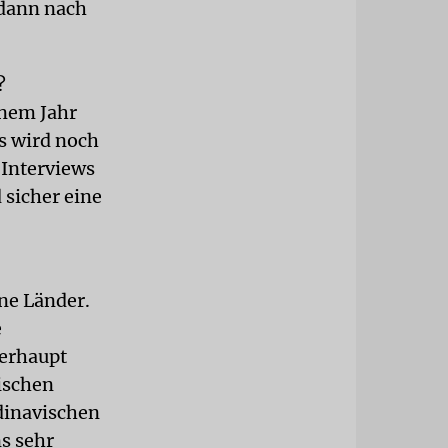
 dann nach
?
inem Jahr
as wird noch
 Interviews
 sicher eine
ne Länder.
e
berhaupt
nischen
dinavischen
s sehr