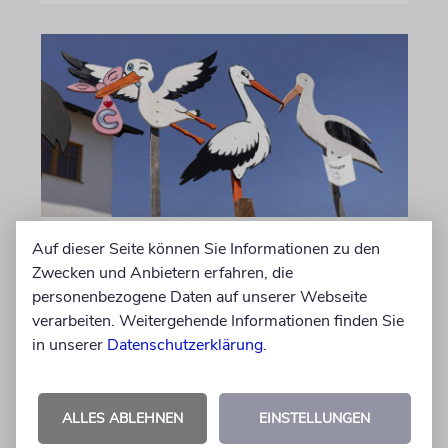
Auf dieser Seite können Sie Informationen zu den
STATISTIK
Zwecken und Anbietern erfahren, die
Diese hebräischen
personenbezogene Daten auf unserer Webseite
Vornamen in Österreich sind
verarbeiten. Weitergehende Informationen finden Sie
am beliebtesten
in unserer
Datenschutzerklärung
.
Österreichische Eltern wählen gern Klassiker.
Unter den Top Ten sind auch viele Namen
biblischen Ursprungs
ALLES ABLEHNEN
EINSTELLUNGEN