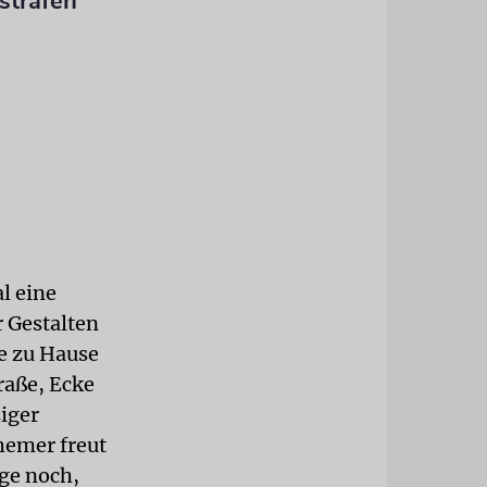
strafen
l eine
 Gestalten
ie zu Hause
raße, Ecke
iger
hemer freut
nge noch,