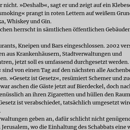
r nicht. »Deshalb«, sagt er und zeigt auf ein Klebes
moking« prangt in roten Lettern auf weißem Grund
a, Whiskey und Gin.
ochen herrscht in sämtlichen öffentlichen Gebäuden
urants, Kneipen und Bars eingeschlossen. 2002 v
ten aus Krankenhäusern, Stadtverwaltungen und
tren, jetzt soll es umfassend durchgesetzt werden.
sind von einen Tag auf den nächsten alle Aschenb
n. »Gesetz ist Gesetz«, resümiert Schemer und zu
war aschen die Gäste jetzt auf Bierdeckel, doch nac
genüsslich an ihren Zigaretten und hüllen den Raum
esetz ist verabschiedet, tatsächlich umgesetzt wird
.
rwaltungen geben an, dafür schlicht nicht genügen
n Jerusalem, wo die Einhaltung des Schabbats eine 