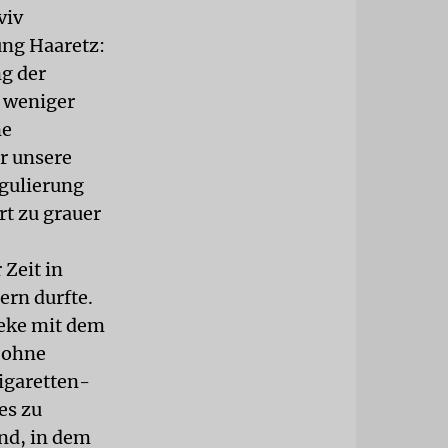
viv
tung Haaretz:
g der
 weniger
ne
r unsere
egulierung
t zu grauer
 Zeit in
ern durfte.
heke mit dem
 ohne
Zigaretten-
 es zu
nd, in dem