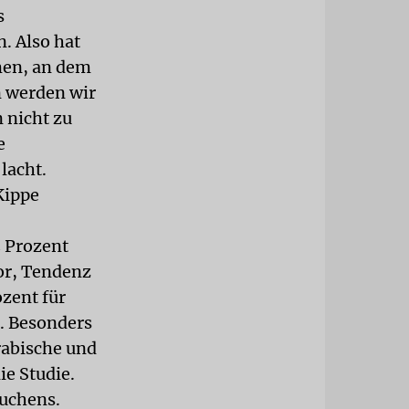
s
n. Also hat
men, an dem
n werden wir
 nicht zu
e
lacht.
Kippe
 Prozent
vor, Tendenz
ozent für
t. Besonders
rabische und
ie Studie.
auchens.