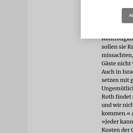
Laden. Ich 
Nach drei W
A
Gesetz anzu
»illegales 
Kontrollgän
sollen sie K
missachten, 
Gäste nicht 
Auch in Isr
setzen mit 
Ungemütlich
Roth findet 
und wir nic
kommen.« Al
»Jeder kann 
Kosten der 