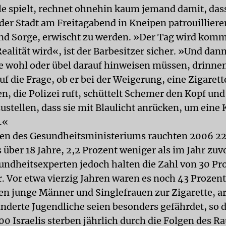
le spielt, rechnet ohnehin kaum jemand damit, das
der Stadt am Freitagabend in Kneipen patrouilliere
d Sorge, erwischt zu werden. »Der Tag wird kom
ealität wird«, ist der Barbesitzer sicher. »Und dan
e wohl oder übel darauf hinweisen müssen, drinnen
f die Frage, ob er bei der Weigerung, eine Zigarett
, die Polizei ruft, schüttelt Schemer den Kopf und 
stellen, dass sie mit Blaulicht anrücken, um eine 
.«
en des Gesundheitsministeriums rauchten 2006 22
is über 18 Jahre, 2,2 Prozent weniger als im Jahr zu
sundheitsexperten jedoch halten die Zahl von 30 Pr
er. Vor etwa vierzig Jahren waren es noch 43 Prozen
fen junge Männer und Singlefrauen zur Zigarette, a
derte Jugendliche seien besonders gefährdet, so d
00 Israelis sterben jährlich durch die Folgen des R