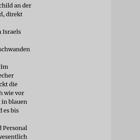
child an der
, direkt
 Israels
erschwanden
 Im
echer
ckt die
h wie vor
 in blauen
 es bis
d Personal
wesentlich