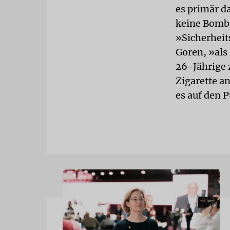
es primär d
keine Bombe
»Sicherheit
Goren, »als
26-Jährige 
Zigarette an
es auf den 