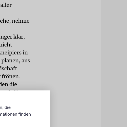
aller
 gehe, nehme
nger klar,
nicht
neipiers in
 planen, aus
dschaft
 frönen.
den die
fen dafür
d, wenn
n, die
z die
mationen finden
 die
t um meinen