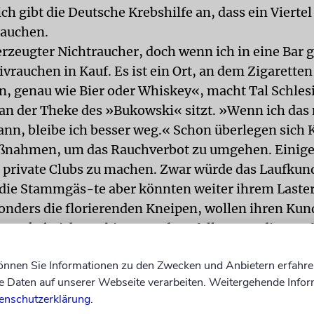
h gibt die Deutsche Krebshilfe an, dass ein Viertel 
rauchen.
erzeugter Nichtraucher, doch wenn ich in eine Bar
ivrauchen in Kauf. Es ist ein Ort, an dem Zigaretten
, genau wie Bier oder Whiskey«, macht Tal Schlesi
an der Theke des »Bukowski« sitzt. »Wenn ich das 
ann, bleibe ich besser weg.« Schon überlegen sich K
ßnahmen, um das Rauchverbot zu umgehen. Einige
 private Clubs zu machen. Zwar würde das Laufkun
 die Stammgäs-te aber könnten weiter ihrem Laster
onders die florierenden Kneipen, wollen ihren Kun
m Lokal nicht verbieten und notfalls sogar die Stra
emer selbst hat noch keine Ahnung, was er tun wir
können Sie Informationen zu den Zwecken und Anbietern erfahre
der Tür stehen. Große Sorge habe er, dass das Geset
Daten auf unserer Webseite verarbeiten. Weitergehende Infor
 des Landes langfristig schädige, denn es zerstöre
enschutzerklärung
.
tmosphäre in den Bars. »Vor allem habe ich Angs