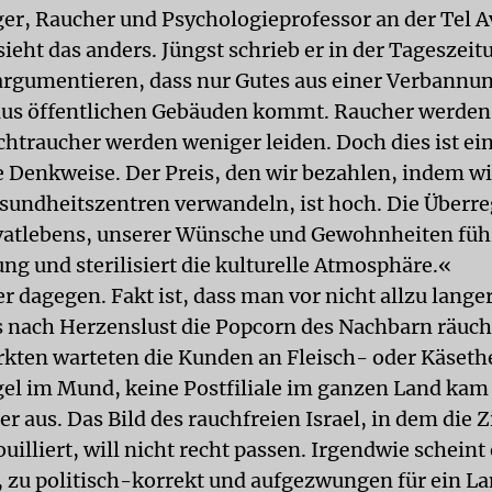
ger, Raucher und Psychologieprofessor an der Tel A
sieht das anders. Jüngst schrieb er in der Tageszei
gumentieren, dass nur Gutes aus einer Verbannun
aus öffentlichen Gebäuden kommt. Raucher werden
chtraucher werden weniger leiden. Doch dies ist ei
e Denkweise. Der Preis, den wir bezahlen, indem wi
esundheitszentren verwandeln, ist hoch. Die Überr
vatlebens, unserer Wünsche und Gewohnheiten führ
ng und sterilisiert die kulturelle Atmosphäre.«
r dagegen. Fakt ist, dass man vor nicht allzu langer
s nach Herzenslust die Popcorn des Nachbarn räuch
kten warteten die Kunden an Fleisch- oder Käset
l im Mund, keine Postfiliale im ganzen Land kam
 aus. Das Bild des rauchfreien Israel, in dem die 
ouilliert, will nicht recht passen. Irgendwie scheint
 zu politisch-korrekt und aufgezwungen für ein La