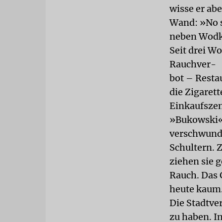
wisse er abe
Wand: »No s
neben Wodk
Seit drei W
Rauchver-
bot – Resta
die Zigaret
Einkaufszen
»Bukowski« 
verschwunde
Schultern. Z
ziehen sie 
Rauch. Das G
heute kaum
Die Stadtve
zu haben. I