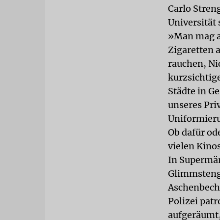
Carlo Stren
Universität 
»Man mag ar
Zigaretten 
rauchen, Ni
kurzsichtig
Städte in G
unseres Pri
Uniformieru
Ob dafür ode
vielen Kino
In Supermär
Glimmstenge
Aschenbecher
Polizei patr
aufgeräumt,