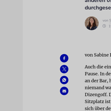
anderen öf
durchgese
von
S
15
von Sabine 
Auch die ei
Pause. In d
an der Bar,
niemand war
Dizengoff. 
Sitzplatz i
sich über d