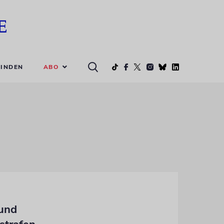
ABO
INDEN
 und