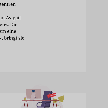
zentren
nt Avigail
ten«. Die
ern eine
, bringt sie