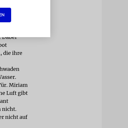
.«
 nun, das
EN
ise auf
gestellte
. Dabei
bot
, die ihre
schwaden
Wasser.
Tür. Miriam
he Luft gibt
rant
 nicht.
r nicht auf