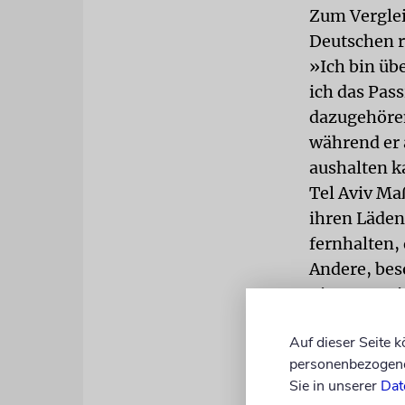
Zum Vergleic
Deutschen 
»Ich bin üb
ich das Pass
dazugehören
während er 
aushalten k
Tel Aviv Ma
ihren Läden
fernhalten,
Andere, bes
Zigaretten i
zahlen. Sch
Auf dieser Seite 
Beamte vor 
personenbezogene 
Ausgehszene
Sie in unserer
Dat
besondere A