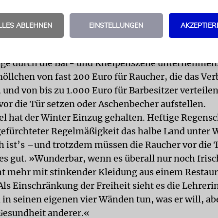
weiß nicht, ob dann überhaupt noch Leute kommen
ochen des Ignorierens beschloss die Stadt Tel Aviv
LLES ABLEHNEN
EINSTELLUNGEN
AKZEPTIER
wenden. Die Hotline 106 der Verwaltung soll Hinwe
Rauchen« vorrangig behandlen, außerdem sollen An
ge durch die Bar- und Kneipenszene unternehmen
nöllchen von fast 200 Euro für Raucher, die das Ver
und von bis zu 1.000 Euro für Barbesitzer verteilen
vor die Tür setzen oder Aschenbecher aufstellen.
ael hat der Winter Einzug gehalten. Heftige Regen
gefürchteter Regelmäßigkeit das halbe Land unter 
 ist’s –und trotzdem müssen die Raucher vor die 
es gut. »Wunderbar, wenn es überall nur noch frisc
ht mehr mit stinkender Kleidung aus einem Restau
s Einschränkung der Freiheit sieht es die Lehrerin
in seinen eigenen vier Wänden tun, was er will, abe
Gesundheit anderer.«