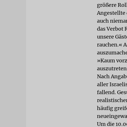
größere Rol
Angestellte 
auch nieman
das Verbot R
unsere Gäst
rauchen.« Au
auszumachen
»Kaum vorzu
auszutreten
Nach Angab
aller Israel
fallend. Ge
realistisch
häufig grei
neueingewan
Um die 10.0