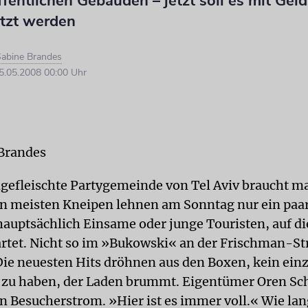
fentlichen Gebäuden – jetzt soll es mit Geld
tzt werden
abine Brandes
.05.2008 00:00 Uhr
Brandes
ngefleischte Partygemeinde von Tel Aviv braucht ma
en meisten Kneipen lehnen am Sonntag nur ein paar
 hauptsächlich Einsame oder junge Touristen, auf d
tet. Nicht so im »Bukowski« an der Frischman-St
Die neuesten Hits dröhnen aus den Boxen, kein einz
st zu haben, der Laden brummt. Eigentümer Oren Sc
en Besucherstrom. »Hier ist es immer voll.« Wie la