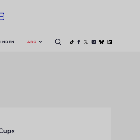
ABO
INDEN
 Cup«