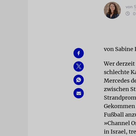
von
S
01
von Sabine 
Wer derzeit
schlechte K
Mercedes de
zwischen St
Strandprome
Gekommen si
Fußball anz
»Channel O
in Israel, 