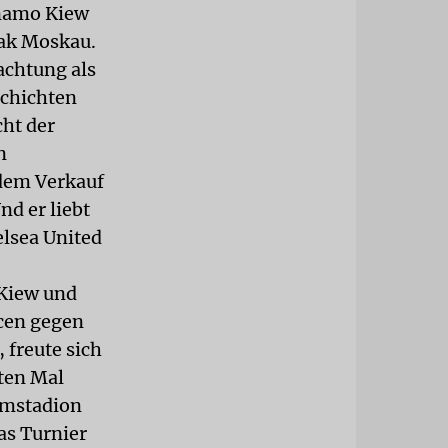
ynamo Kiew
tak Moskau.
achtung als
schichten
cht der
n
 dem Verkauf
d er liebt
elsea United
 Kiew und
ncen gegen
 freute sich
sten Mal
eimstadion
das Turnier