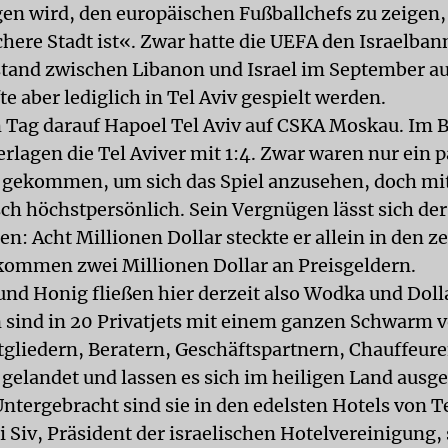
gen wird, den europäischen Fußballchefs zu zeigen,
ichere Stadt ist«. Zwar hatte die UEFA den Israelba
stand zwischen Libanon und Israel im September a
te aber lediglich in Tel Aviv gespielt werden.
m Tag darauf Hapoel Tel Aviv auf CSKA Moskau. Im 
erlagen die Tel Aviver mit 1:4. Zwar waren nur ein 
 gekommen, um sich das Spiel anzusehen, doch mi
h höchstpersönlich. Sein Vergnügen lässt sich der
en: Acht Millionen Dollar steckte er allein in den 
kommen zwei Millionen Dollar an Preisgeldern.
 und Honig fließen hier derzeit also Wodka und Doll
 sind in 20 Privatjets mit einem ganzen Schwarm 
gliedern, Beratern, Geschäftspartnern, Chauffeur
gelandet und lassen es sich im heiligen Land ausg
Untergebracht sind sie in den edelsten Hotels von T
i Siv, Präsident der israelischen Hotelvereinigung, 