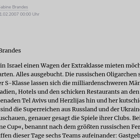
abine Brandes
.02.2007 00:00 Uhr
Brandes
 in Israel einen Wagen der Extraklasse mieten möch
arten. Alles ausgebucht. Die russischen Oligarchen 
r S-Klasse lassen sich die milliardenschweren Mä
adien, Hotels und den schicken Restaurants an den
naden Tel Avivs und Herzlijas hin und her kutschi
nd die Superreichen aus Russland und der Ukrain
uschauen, genauer gesagt die Spiele ihrer Clubs. B
ne Cup«, benannt nach dem größten russischen Fe
treffen dieser Tage sechs Teams aufeinander: Gastge