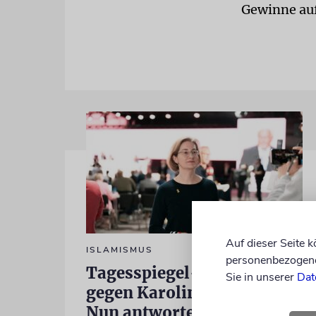
Gewinne auf
Auf dieser Seite 
ISLAMISMUS
personenbezogene 
Tagesspiegel-Vorwürfe
Sie in unserer
Dat
gegen Karoline Preisler:
Nun antwortet die FDP-