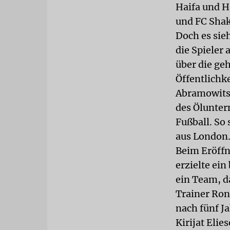
Haifa und H
und FC Shak
Doch es sie
die Spieler 
über die geh
Öffentlichk
Abramowitsc
des Ölunter
Fußball. So 
aus London.
Beim Eröffn
erzielte ei
ein Team, d
Trainer Ron
nach fünf J
Kirijat Elie