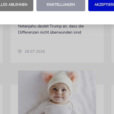
LLES ABLEHNEN
EINSTELLUNGEN
AKZEPTIER
Unterschiedliche Interessen Israels und der
USA sind im Iran-Krieg mehrfach zutage
getreten. Kurz vor seinem Treffen mit
Netanjahu deutet Trump an, dass die
Differenzen nicht überwunden sind
28.07.2026