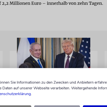
 2,2 Millionen Euro – innerhalb von zehn Tagen.
können Sie Informationen zu den Zwecken und Anbietern erfahre
WASHINGTON D.C.
Daten auf unserer Webseite verarbeiten. Weitergehende Infor
Trump: Netanjahu will,
enschutzerklärung
.
dass USA im Iran involviert
bleiben