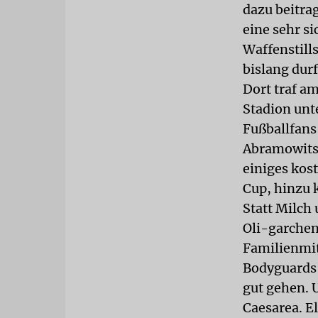
dazu beitra
eine sehr s
Waffenstill
bislang durf
Dort traf a
Stadion unt
Fußballfans
Abramowitsc
einiges kost
Cup, hinzu 
Statt Milch
Oli-garchen
Familienmit
Bodyguards 
gut gehen. 
Caesarea. El