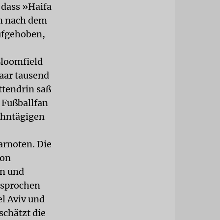
 dass »Haifa
nn nach dem
ufgehoben,
Bloomfield
paar tausend
ttendrin saß
 Fußballfan
zehntägigen
arnoten. Die
von
en und
esprochen
el Aviv und
schätzt die