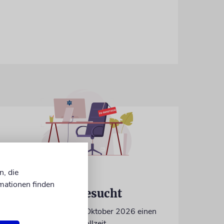
n, die
IN EIGENER SACHE
mationen finden
Volontär/in gesucht
Wir suchen zum 15. Oktober 2026 einen
Volontär (m/w/d) in Vollzeit