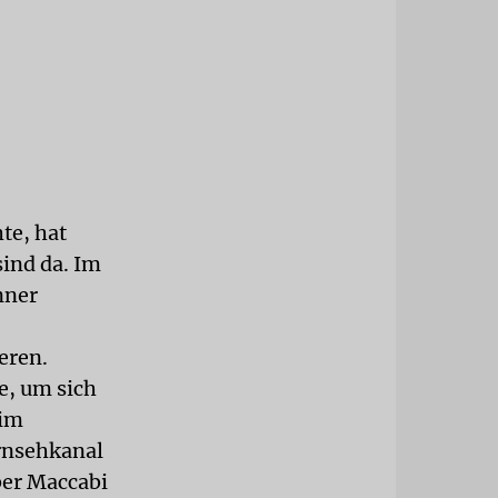
te, hat
sind da. Im
nner
eren.
e, um sich
eim
rnsehkanal
ber Maccabi