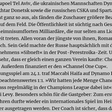
apoel Tel Aviv, die ukrainischen Mannschaften D
htar Donetsk sowie die russischen CSKA und Spar
ht ganz so aus, als fänden die Zuschauer größere Be
auf dem Feld. Die Öffentlichkeit ist süchtig nach Ge
eimnisumflorten Milliardäre, die nur selten ans Li
eit treten. Allen voran der jüngste von ihnen, Roma
h. Sein Geld machte der Russe hauptsächlich mit
nehmens »Sibneft« in der Post-Perestroika-Zeit. Un
sehr, dass er gleich einen ganzen Verein kaufte: Ch
 Außerdem finanziert er den »Channel One Cup«.
ungsspiel am 24.1. traf Maccabi Haifa auf Dynamo
n beachtenswertes 1:1. »Wir hatten jede Menge Cha
ass regelmäßig in der Champions League dabei ist«,
i Levy. Besonders schön für die Gastgeber: Zum er
ahren durfte wieder ein internationales Spiel im H
ser ausgetragen werden. Der Coach ist sicher, dass 