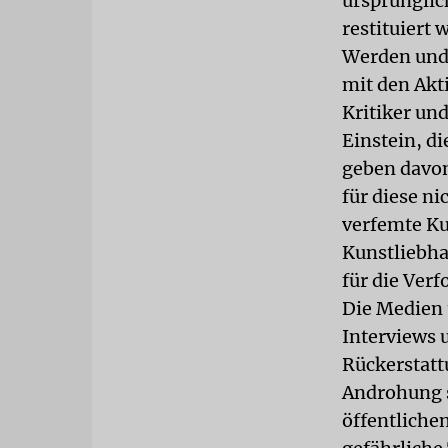
ursprünglic
restituiert 
Werden und 
mit den Akt
Kritiker un
Einstein, d
geben davon
für diese n
verfemte Ku
Kunstliebha
für die Ver
Die Medien 
Interviews 
Rückerstatt
Androhung s
öffentliche