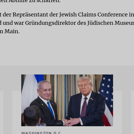
ell Abhilfe zu schaffen.
st der Repräsentant der Jewish Claims Conference i
 und war Gründungsdirektor des Jüdischen Museu
m Main.
WASHINGTON D.C.