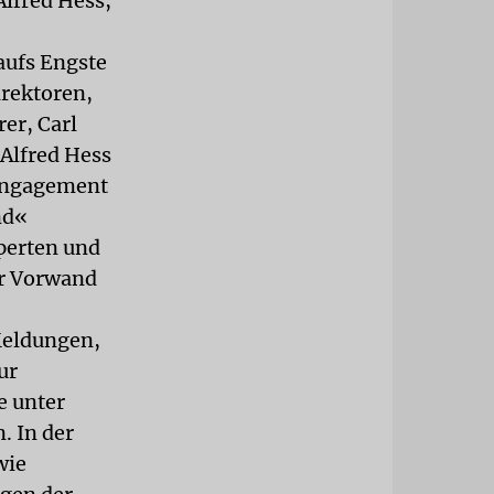
lfred Hess,
aufs Engste
irektoren,
er, Carl
Alfred Hess
 Engagement
nd«
perten und
er Vorwand
Meldungen,
ur
e unter
. In der
wie