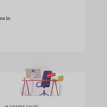
n
ms in
IN EIGENER SACHE