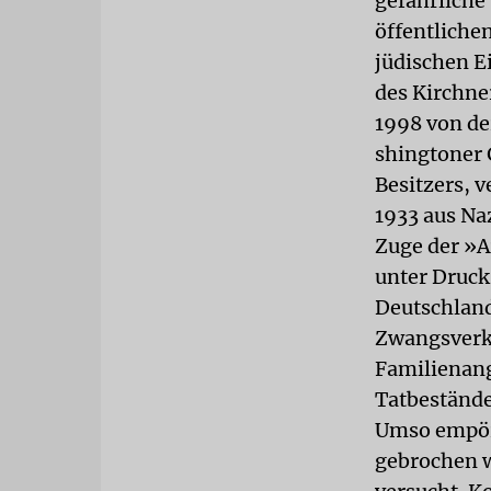
gefährliche
öffentliche
jüdischen E
des Kirchne
1998 von de
shingtoner 
Besitzers, v
1933 aus Na
Zuge der »A
unter Druck
Deutschland
Zwangsverka
Familienang
Tatbestände,
Umso empöre
gebrochen w