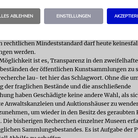
aufen und die angestrebte Wiedergutmachung insg
ürde, wenn man die gesamte Beweislast den Verfol
LLES ABLEHNEN
EINSTELLUNGEN
AKZEPTIER
ollte. Aus gutem Grund: Die Opfer hatten alles – F
rloren und waren zumeist nicht in der Lage, entspr
umente vorzulegen. Hinter den seit sechs Jahrze
 rechtlichen Mindeststandard darf heute keinesfal
ngen werden.
 Möglichkeit ist es, Transparenz in den zweifelhaft
eständen der öffentlichen Kunstsammlungen zu s
echerche lau- tet hier das Schlagwort. Ohne die u
g der fraglichen Bestände und die anschließende
chung haben Geschädigte keine andere Wahl, als si
rte Anwaltskanzleien und Auktionshäuser zu wende
unehmen, um wieder in den Besitz des geraubten 
. Die bisherigen Recherchen einzelner Museen erfa
raglichen Sammlungsbestandes. Es ist Aufgabe der Po