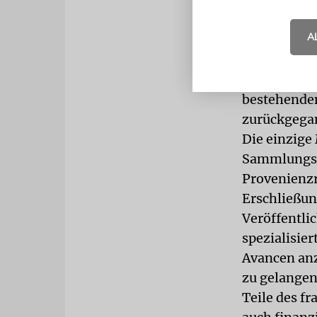
ins Leere l
scheitern w
A
aufbürden w
Besitz – ve
Nachweisdok
bestehenden
zurückgega
Die einzige
Sammlungsb
Provenienzr
Erschließun
Veröffentli
spezialisie
Avancen anz
zu gelangen
Teile des f