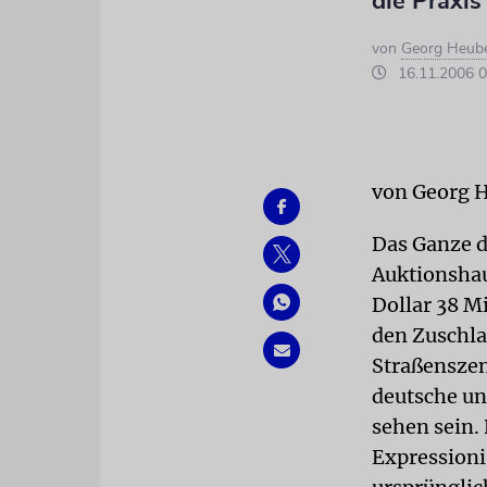
die Praxi
von
Georg Heub
16.11.2006 0
von Georg 
Das Ganze 
Auktionshau
Dollar 38 M
den Zuschla
Straßenszene
deutsche un
sehen sein.
Expressioni