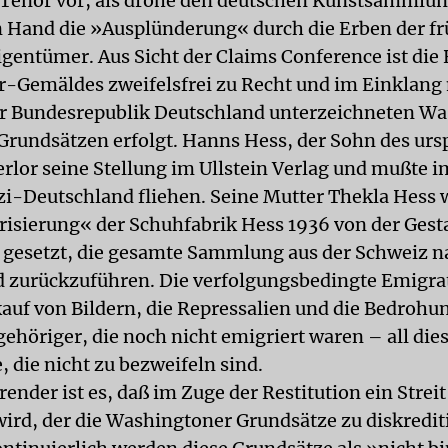
 Tenor vor, als drohe den deutschen Kunstsammlu
n Hand die »Ausplünderung« durch die Erben der f
igentümer. Aus Sicht der Claims Conference ist die 
r-Gemäldes zweifelsfrei zu Recht und im Einklang
r Bundesrepublik Deutschland unterzeichneten W
Grundsätzen erfolgt. Hanns Hess, der Sohn des ur
erlor seine Stellung im Ullstein Verlag und mußte 
zi-Deutschland fliehen. Seine Mutter Thekla Hess
risierung« der Schuhfabrik Hess 1936 von der Ges
 gesetzt, die gesamte Sammlung aus der Schweiz n
 zurückzuführen. Die verfolgungsbedingte Emigrat
uf von Bildern, die Repressalien und die Bedrohu
ehöriger, die noch nicht emigriert waren – all dies
 die nicht zu bezweifeln sind.
nder ist es, daß im Zuge der Restitution ein Strei
ird, der die Washingtoner Grundsätze zu diskredit