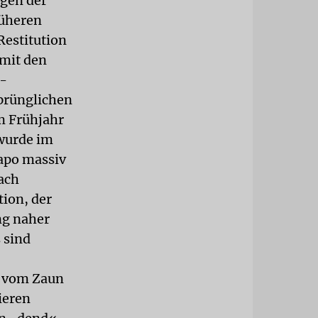
ngen der
rüheren
Restitution
 mit den
a-
sprünglichen
im Frühjahr
 wurde im
tapo massiv
ach
ion, der
ng naher
 sind
t vom Zaun
ieren