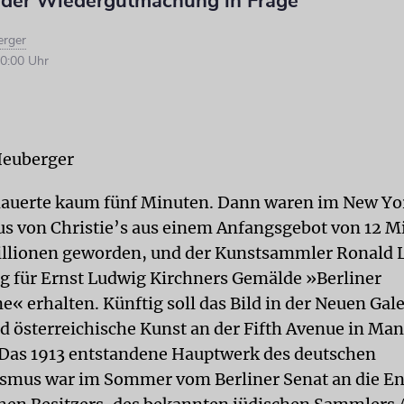
s der Wiedergutmachung in Frage
erger
0:00 Uhr
Heuberger
dauerte kaum fünf Minuten. Dann waren im New Yo
s von Christie’s aus einem Anfangsgebot von 12 M
illionen geworden, und der Kunstsammler Ronald L
g für Ernst Ludwig Kirchners Gemälde »Berliner
« erhalten. Künftig soll das Bild in der Neuen Gale
d österreichische Kunst an der Fifth Avenue in Ma
 Das 1913 entstandene Hauptwerk des deutschen
smus war im Sommer vom Berliner Senat an die En