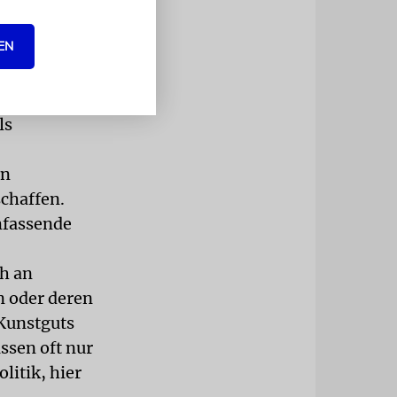
esamt
gten
EN
amilie und
echende
hnten
ls
en
chaffen.
mfassende
ch an
n oder deren
Kunstguts
ssen oft nur
litik, hier