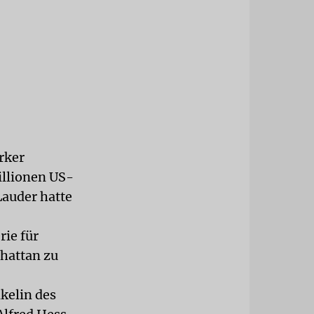
rker
illionen US-
auder hatte
rie für
nhattan zu
kelin des