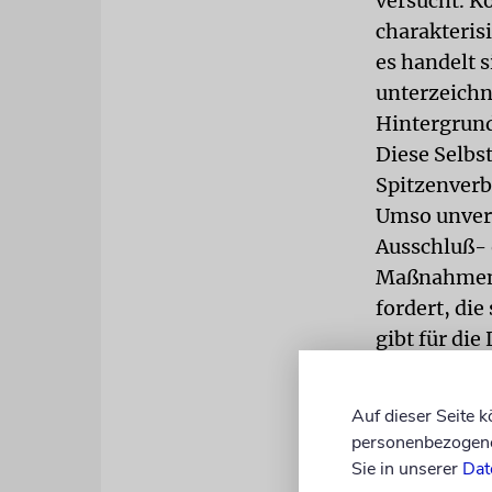
versucht. K
charakteris
es handelt 
unterzeichn
Hintergrund 
Diese Selbs
Spitzenverb
Umso unvers
Ausschluß- 
Maßnahmen 
fordert, di
gibt für di
Besonders b
Rückerstatt
Auf dieser Seite 
umzukehren.
personenbezogene 
ersten Rest
Sie in unserer
Dat