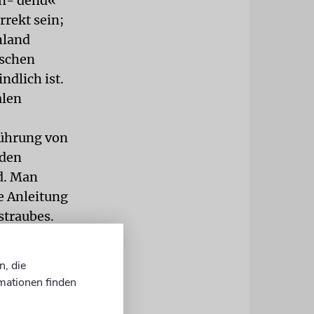
in- dend«
rrekt sein;
hland
ischen
ndlich ist.
alen
führung von
nden
d. Man
e Anleitung
straubes.
änden
n, die
ei den
mationen finden
rechtigten