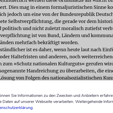
ontinuierlich werden diese Grundsätze als »nicht b
iert. Dies mag in einem formaljuristischen Sinne ko
sich jedoch um eine von der Bundesrepublik Deutsc
ete Selbstverpflichtung, die gerade vor dem histor
politisch und nicht zuletzt moralisch zutiefst verbi
tverpflichtung ist von Bund, Ländern und kommun
änden mehrfach bekräftigt worden.
tändlicher ist es daher, wenn heute laut nach Ein
oder Haltefristen und anderen, noch weiterreiche
zum »Schutz nationalen Kulturguts« gerufen wir
e sogenannte Handreichung zu überarbeiten, die ein
e Lösung von Folgen des nationalsozialistischen Kun
eschämend ist die Forderung, die Regelungen des
ungsrechts für die Re- stitution von Kunstgegenst
können Sie Informationen zu den Zwecken und Anbietern erfahre
 Bereits die alliierten Militärregierungen hatten b
Daten auf unserer Webseite verarbeiten. Weitergehende Infor
itutionsgesetzen erkannt, daß die Ansprüche der Be
enschutzerklärung
.