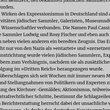
hen Besitzers, des bekannten jüdischen Sammlers A
worden.
Wirken des Expressionismus in Deutschland sind 
ivitäten jüdischer Sammler, Galeristen, Museumsd
d Wissenschaftler verbunden. Die Namen Paul Cassir
ie Sammler Ludwig und Rosy Fischer und eben auch 
 neben vielen anderen ein beredtes Zeugnis. Das
icht nur von den Nazis als »entartet« und »zersetze
nstrichtung wurde vielen jüdischen Sammlern, Ex
bern zum Verhängnis, nachdem sie als zusätzlich
folgung im »Dritten Reich« herangezogen wurde.
überschlagen sich seit Wochen mit immer neuen 
und Stellungnahmen von Politikern und Experten z
ung des Kirchner-Gemäldes; Aktionismus, teilweis
trafrechtlicher Schritte, bestimmt die Schlagzeilen
n Berichterstattung herrscht dabei der unsachliche 