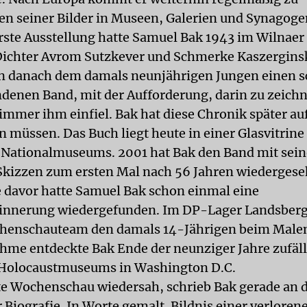
en seiner Bilder in Museen, Galerien und Synagoge
erste Ausstellung hatte Samuel Bak 1943 im Wilnaer
Dichter Avrom Sutzkever und Schmerke Kaszergins
n danach dem damals neunjährigen Jungen einen s
denen Band, mit der Aufforderung, darin zu zeich
immer ihm einfiel. Bak hat diese Chronik später auf
n müssen. Das Buch liegt heute in einer Glasvitrine
 Nationalmuseums. 2001 hat Bak den Band mit sei
Skizzen zum ersten Mal nach 56 Jahren wiedergese
e davor hatte Samuel Bak schon einmal eine
innerung wiedergefunden. Im DP-Lager Landsberg
henschauteam den damals 14-Jährigen beim Malen
hme entdeckte Bak Ende der neunziger Jahre zufäl
 Holocaustmuseums in Washington D.C.
alte Wochenschau wiedersah, schrieb Bak gerade an 
 Biografie. In Worte gemalt. Bildnis einer verloren