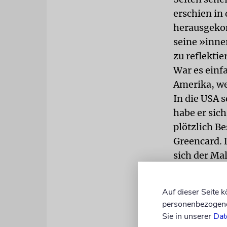
erschien in 
herausgekom
seine »inne
zu reflekti
War es einf
Amerika, wei
In die USA s
habe er sic
plötzlich B
Greencard. 
sich der Mal
Verhältniss
spricht, da
Auf dieser Seite 
Sprung zurüc
personenbezogene 
drei Töchter
Sie in unserer
Dat
Menschen mi