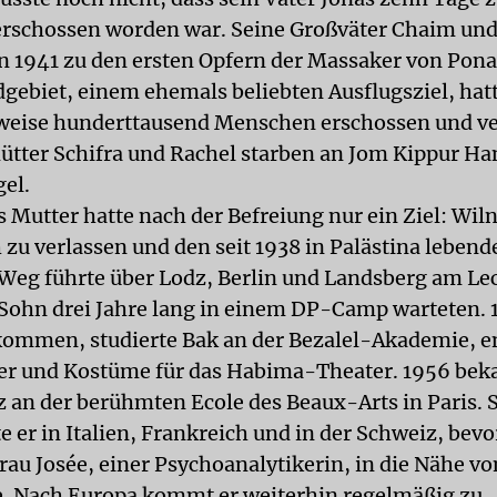
rschossen worden war. Seine Großväter Chaim un
n 1941 zu den ersten Opfern der Massaker von Pona
gebiet, einem ehemals beliebten Ausflugsziel, hatt
eise hunderttausend Menschen erschossen und ve
tter Schifra und Rachel starben an Jom Kippur Ha
el.
 Mutter hatte nach der Befreiung nur ein Ziel: Wiln
 zu verlassen und den seit 1938 in Palästina lebend
 Weg führte über Lodz, Berlin und Landsberg am Le
Sohn drei Jahre lang in einem DP-Camp warteten. 
kommen, studierte Bak an der Bezalel-Akademie, e
r und Kostüme für das Habima-Theater. 1956 bek
z an der berühmten Ecole des Beaux-Arts in Paris. S
e er in Italien, Frankreich und in der Schweiz, bevo
Frau Josée, einer Psychoanalytikerin, in die Nähe v
e. Nach Europa kommt er weiterhin regelmäßig zu