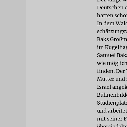
Deutschen e
hatten scho
In dem Wald
schätzungsw
Baks Großmü
im Kugelhag
Samuel Baks
wie möglich
finden. Der
Mutter und 
Israel ange
Bühnenbilde
Studienplat
und arbeitet
mit seiner 
übersiedelt