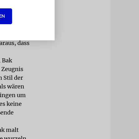
h in acht
EN
»bnei
araus, dass
l Bak
s Zeugnis
 Stil der
als wären
 ringen um
 es keine
ßende
ak malt
ke wurzeln