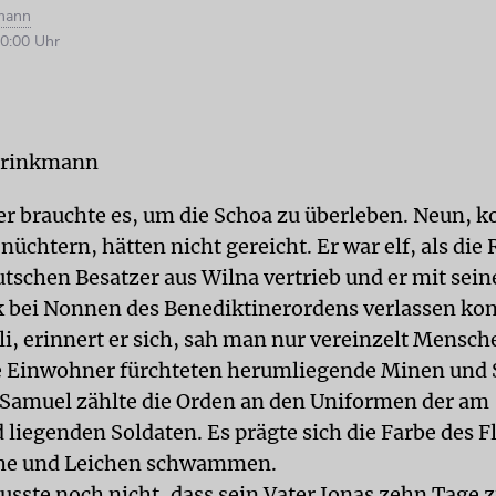
kmann
0:00 Uhr
 Brinkmann
 brauchte es, um die Schoa zu überleben. Neun, ko
üchtern, hätten nicht gereicht. Er war elf, als die
utschen Besatzer aus Wilna vertrieb und er mit sein
k bei Nonnen des Benediktinerordens verlassen kon
li, erinnert er sich, sah man nur vereinzelt Mensch
e Einwohner fürchteten herumliegende Minen und 
 Samuel zählte die Orden an den Uniformen der am
liegenden Soldaten. Es prägte sich die Farbe des Fl
che und Leichen schwammen.
usste noch nicht, dass sein Vater Jonas zehn Tage 