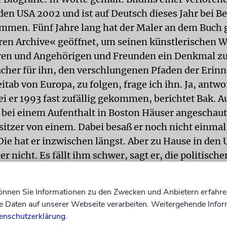
den USA 2002 und ist auf Deutsch dieses Jahr bei Be
men. Fünf Jahre lang hat der Maler an dem Buch g
ren Archive« geöffnet, um seinen künstlerischen 
eren und Angehörigen und Freunden ein Denkmal zu
acher für ihn, den verschlungenen Pfaden der Erin
tab von Europa, zu folgen, frage ich ihn. Ja, antwo
ei er 1993 fast zufällig gekommen, berichtet Bak. A
h bei einem Aufenthalt in Boston Häuser angeschau
esitzer von einem. Dabei besaß er noch nicht einmal
Die hat er inzwischen längst. Aber zu Hause in den 
er nicht. Es fällt ihm schwer, sagt er, die politische
e zu akzeptieren. Wenn Bak von dem Gefühl der Fr
s inzwischen ge- wonnene Freunde teilen, ahnt man
können Sie Informationen zu den Zwecken und Anbietern erfahre
k über den Atlantik für ihn nicht ausgeschlossen is
Daten auf unserer Webseite verarbeiten. Weitergehende Infor
 und die Enkelkinder leben in Paris. Bak bezeichnet
enschutzerklärung
.
t »transportablen Wurzeln«, die in einen Koffer p