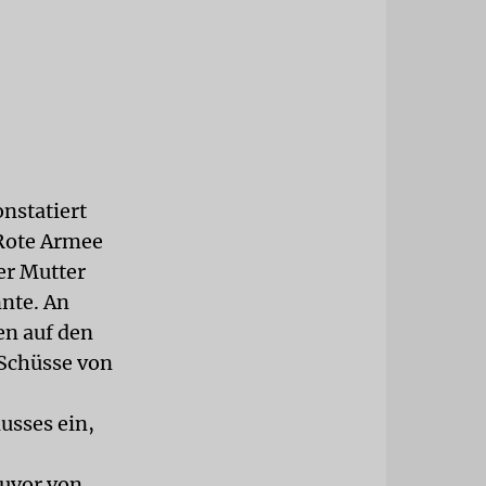
nstatiert
 Rote Armee
er Mutter
nte. An
en auf den
Schüsse von
usses ein,
zuvor von