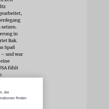
ltz
earbeitet,
Werdegang
 setzen.
nerung in
rtet Bak.
us Spaß
t – und war
 eine
USA fühlt
n
emdheit
, dass ein
n, die
t. Seine
mationen finden
 sich als
assen. Das