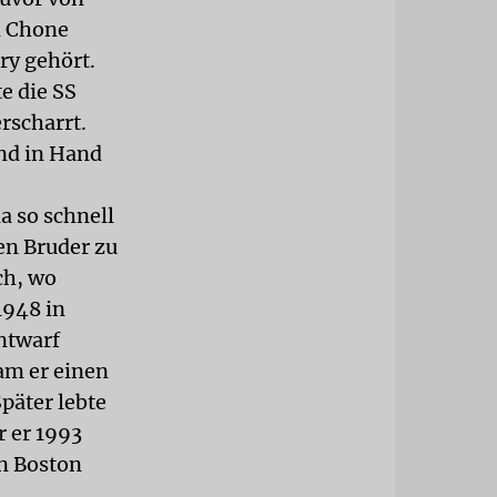
d Chone
ry gehört.
e die SS
rscharrt.
nd in Hand
a so schnell
en Bruder zu
ch, wo
1948 in
ntwarf
am er einen
päter lebte
r er 1993
on Boston