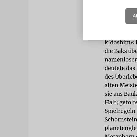
Leben hat v
A
Ländern nie
1948 wurde
aufgeschlüs
k’doshim« i
die Baks üb
namenlosen 
deutete das
des Überleb
alten Meist
sie aus Bau
Halt; gefolt
Spielregeln
Schornstein
planetengle
Metaphern e