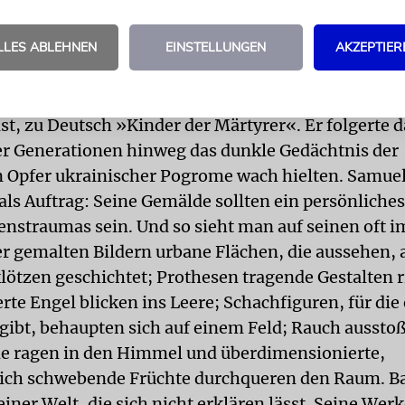
on ihm verlangt, sieben Sprachen zu lernen und sic
LLES ABLEHNEN
EINSTELLUNGEN
AKZEPTIER
derzulassen.
 sein Familienname von einem Namensforscher
selt. Samuel erfuhr, dass Bak eine Abkürzung von 
st, zu Deutsch »Kinder der Märtyrer«. Er folgerte d
er Generationen hinweg das dunkle Gedächtnis der
Opfer ukrainischer Pogrome wach hielten. Samue
 als Auftrag: Seine Gemälde sollten ein persönliche
enstraumas sein. Und so sieht man auf seinen oft im
er gemalten Bildern urbane Flächen, die aussehen, 
klötzen geschichtet; Prothesen tragende Gestalten
erte Engel blicken ins Leere; Schachfiguren, für die
 gibt, behaupten sich auf einem Feld; Rauch aussto
e ragen in den Himmel und überdimensionierte,
ich schwebende Früchte durchqueren den Raum. B
iner Welt, die sich nicht erklären lässt. Seine Wer