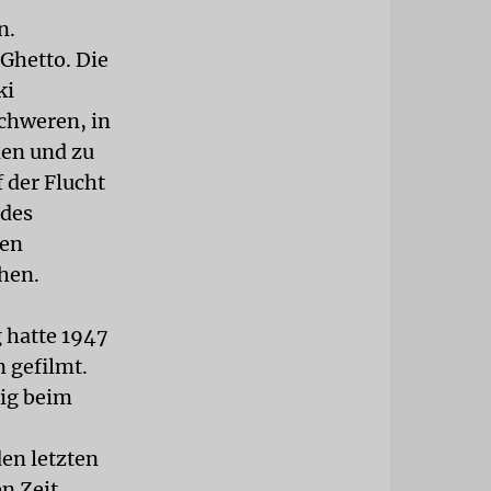
n.
 Ghetto. Die
ki
chweren, in
nen und zu
 der Flucht
 des
nen
hen.
 hatte 1947
 gefilmt.
lig beim
den letzten
en Zeit