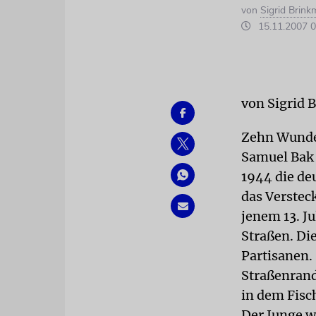
von
Sigrid Brin
15.11.2007 0
von Sigrid
Zehn Wunder
Samuel Bak n
1944 die de
das Verstec
jenem 13. Ju
Straßen. Di
Partisanen.
Straßenrand 
in dem Fis
Der Junge w