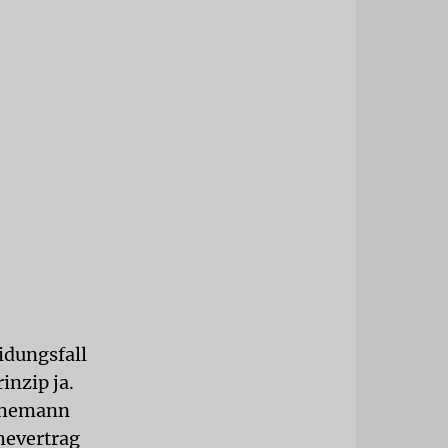
idungsfall
inzip ja.
 Ehemann
Ehevertrag