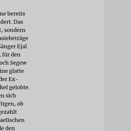
ne bereits
dert. Das
t, sondern
asiebeträge
Sänger Ejal
, für den
rkoch Segew
ne glatte
 der Ex-
el gelobte.
en sich
ftigen, ob
gezahlt
raelischen
le den