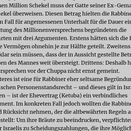
en Million Schekel muss der Gatte seiner Ex-Gema
ekel überweisen. Diesen Betrag hielten die Rabbin
n Fall für angemessenen Unterhalt für die Dauer ei
tung des Millionenversprechens begründeten die
hrten mit drei Argumenten. Erstens hätten sich die 
Vermögen ohnehin je zur Hälfte geteilt. Zweitens
lar sein müssen, dass der in Aussicht gestellte Bet
en des Mannes weit übersteigt. Drittens: Deshalb 
ersprechen vor der Chuppa nicht ernst gemeint.
teres ist eine für Rabbiner eher seltsame Begründu
schen Personenstandsrecht – und dieses gilt in Isr
en – ist der Ehevertrag (Ketuba) ein verbindliches
ent. Im konkreten Fall jedoch wollten die Rabbine
 Rücksicht nehmen, der die altbewährten Regeln a
stellt: Um ihre Bräute zu beeindrucken, verpflichte
Israelis zu Scheidungszahlungen, die ihre Möglic