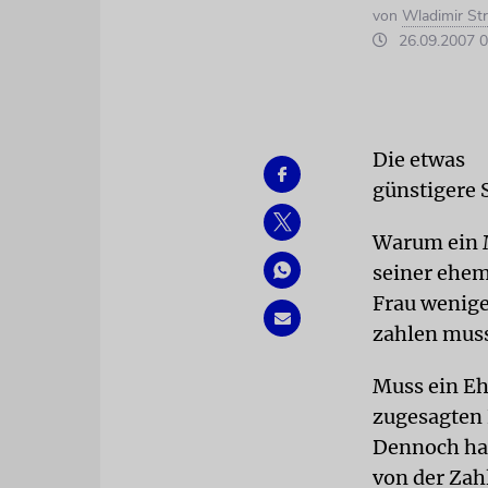
von
Wladimir St
26.09.2007 0
Die etwas
günstigere 
Warum ein
seiner ehe
Frau wenig
zahlen mus
Muss ein Eh
zugesagten 
Dennoch hat
von der Zahl