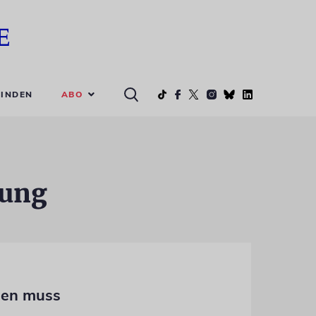
ABO
INDEN
dung
len muss