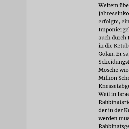
Weitem über
Jahreseinko
erfolgte, e
Imponiergeh
auch durch 
in die Ketub
Golan. Er sa
Scheidungsf
Mosche wied
Million Sch
Knessetabge
Weil in Isra
Rabbinatsric
der in der 
werden muss
Rabbinatsge