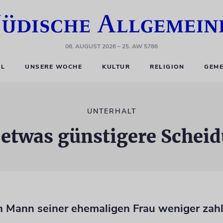
08. AUGUST 2026
– 25. AW 5786
EL
UNSERE WOCHE
KULTUR
RELIGION
GEME
UNTERHALT
 etwas günstigere Schei
 Mann seiner ehemaligen Frau weniger zah