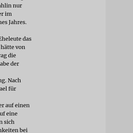
hlin nur
er im
nes Jahres.
Eheleute das
 hätte von
rag die
habe der
ng. Nach
ael für
r auf einen
uf eine
n sich
hkeiten bei