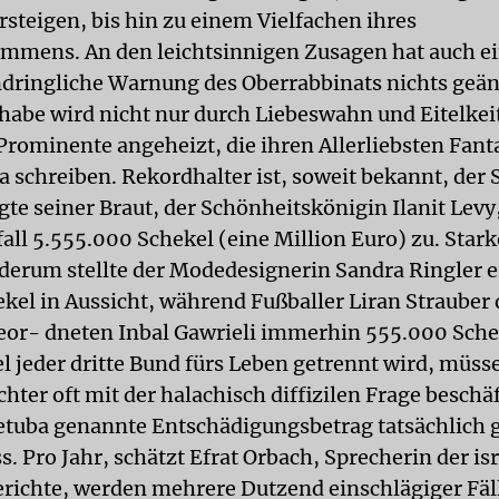
steigen, bis hin zu einem Vielfachen ihres
mmens. An den leichtsinnigen Zusagen hat auch ei
indringliche Warnung des Oberrabbinats nichts geän
abe wird nicht nur durch Liebeswahn und Eitelkei
Prominente angeheizt, die ihren Allerliebsten Fant
a schreiben. Rekordhalter ist, soweit bekannt, der 
gte seiner Braut, der Schönheitskönigin Ilanit Levy
all 5.555.000 Schekel (eine Million Euro) zu. Sta
erum stellte der Modedesignerin Sandra Ringler ei
ekel in Aussicht, während Fußballer Liran Strauber
or- dneten Inbal Gawrieli immerhin 555.000 Schek
el jeder dritte Bund fürs Leben getrennt wird, müss
hter oft mit der halachisch diffizilen Frage beschä
Ketuba genannte Entschädigungsbetrag tatsächlich 
. Pro Jahr, schätzt Efrat Orbach, Sprecherin der is
richte, werden mehrere Dutzend einschlägiger Fäl