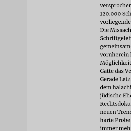
versprochen
120.000 Sch
vorliegende
Die Missach
Schriftgele
gemeinsame 
vornherein k
Möglichkeit
Gatte das V
Gerade Letz
dem halachi
jüdische Eh
Rechtsdokum
neuen Trend
harte Probe 
immer mehr 