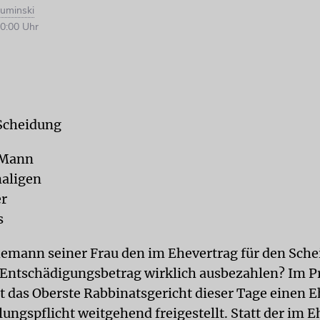
ruminski
0:00 Uhr
Scheidung
 Mann
maligen
er
s
emann seiner Frau den im Ehevertrag für den Sche
Entschädigungsbetrag wirklich ausbezahlen? Im Pr
 das Oberste Rabbinatsgericht dieser Tage einen
ungspflicht weitgehend freigestellt. Statt der im 