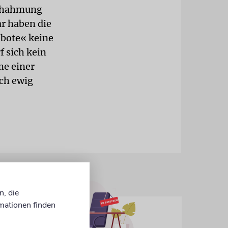
achahmung
ar haben die
bote« keine
f sich kein
me einer
ich ewig
n, die
mationen finden