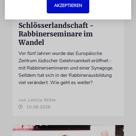
AKZEPTIEREN
Jüdische Gelehrsamkeit in
berühmter
Schlösserlandschaft -
Rabbinerseminare im
Wandel
Vor fünf Jahren wurde das Europäische
Zentrum Jüdischer Gelehrsamkeit eröffnet -
mit Rabbinerseminaren und einer Synagoge.
Seitdem hat sich in der Rabbinerausbildung
viel verändert. Wie geht es weiter?
von Leticia Witte
10.08.2026