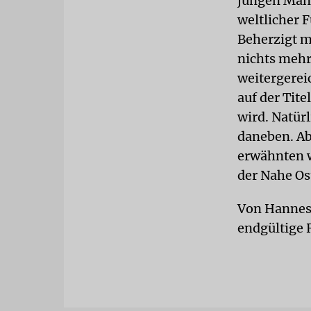
jungen Männ
weltlicher F
Beherzigt m
nichts mehr
weitergerei
auf der Tit
wird. Natür
daneben. Ab
erwähnten wi
der Nahe Os
Von Hannes 
endgültige 