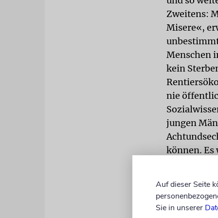
und so weit
Zweitens: M
Misere«, er
unbestimmte
Menschen in
kein Sterbe
Rentiersöko
nie öffentl
Sozialwisse
jungen Männ
Achtundsech
können. Es 
meisten Geg
bohren muss
Auf dieser Seite 
fleißig zu 
personenbezogene 
verzichten.
Sie in unserer
Dat