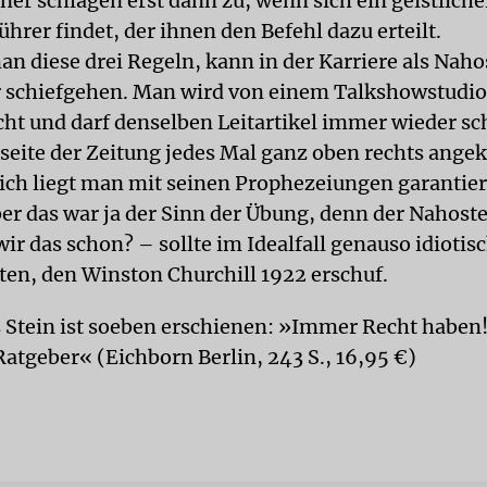
er schlagen erst dann zu, wenn sich ein geistliche
ührer findet, der ihnen den Befehl dazu erteilt.
an diese drei Regeln, kann in der Karriere als Nah
 schiefgehen. Man wird von einem Talkshowstudio
cht und darf denselben Leitartikel immer wieder sc
elseite der Zeitung jedes Mal ganz oben rechts ange
lich liegt man mit seinen Prophezeiungen garantie
er das war ja der Sinn der Übung, denn der Nahost
r das schon? – sollte im Idealfall genauso idiotisc
ten, den Winston Churchill 1922 erschuf.
Stein ist soeben erschienen: »Immer Recht haben!
Ratgeber« (Eichborn Berlin, 243 S., 16,95 €)