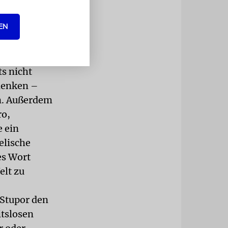
eigens
, die in
EN
gimes, als
taler.
s nicht
 denken –
n. Außerdem
ro,
e ein
elische
es Wort
elt zu
 Stupor den
itslosen