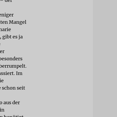
 – der
eniger
nten Mangel
marie
gibt es ja
e
er
 besonders
berrumpelt.
ssiert. Im
ie
 schon seit
o aus der
in