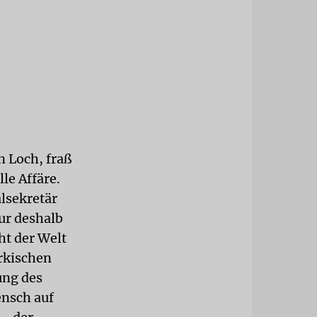
n Loch, fraß
le Affäre.
alsekretär
ur deshalb
ht der Welt
ürkischen
ung des
ensch auf