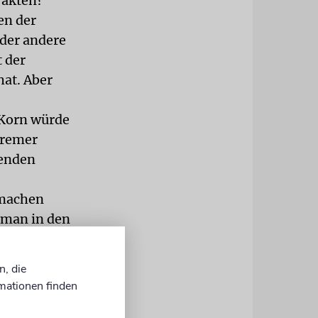
Fakten?
en der
oder andere
 der
hat. Aber
 Korn würde
Bremer
tenden
 machen
 man in den
en Boden
nderisch und
n, die
nd gern
mationen finden