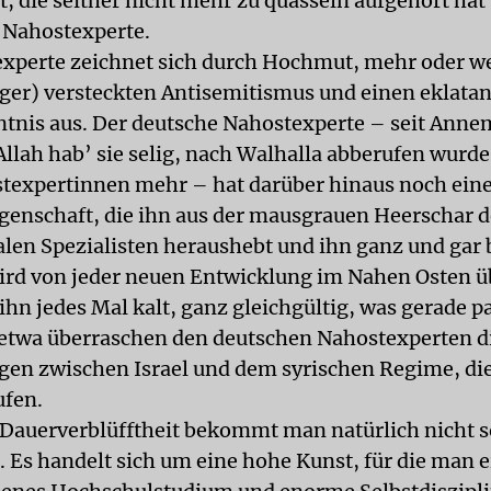
t, die seither nicht mehr zu quasseln aufgehört hat
 Nahostexperte.
xperte zeichnet sich durch Hochmut, mehr oder w
ger) versteckten Antisemitismus und einen eklata
tnis aus. Der deutsche Nahostexperte – seit Anne
lah hab’ sie selig, nach Walhalla abberufen wurde, 
texpertinnen mehr – hat darüber hinaus noch ein
genschaft, die ihn aus der mausgrauen Heerschar d
alen Spezialisten heraushebt und ihn ganz und gar
ird von jeder neuen Entwicklung im Nahen Osten ü
ihn jedes Mal kalt, ganz gleichgültig, was gerade pa
etwa überraschen den deutschen Nahostexperten d
en zwischen Israel und dem syrischen Regime, die
ufen.
 Dauerverblüfftheit bekommt man natürlich nicht s
 Es handelt sich um eine hohe Kunst, für die man e