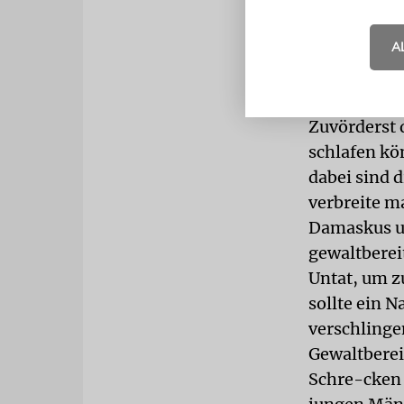
partizipiere
darüber, un
A
Jahrtausend
Drittens: M
handle es s
Zuvörderst 
schlafen kö
dabei sind 
verbreite m
Damaskus un
gewaltberei
Untat, um z
sollte ein 
verschlinge
Gewaltberei
Schre-cken 