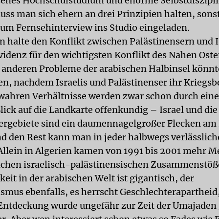
enes Hochschulstudium und enorme Selbstdiszipli
uss man sich ehern an drei Prinzipien halten, son
zum Fernsehinterview ins Studio eingeladen.
n halte den Konflikt zwischen Palästinensern und I
Evidenz für den wichtigsten Konflikt des Nahen Ost
le anderen Probleme der arabischen Halbinsel könnt
en, nachdem Israelis und Palästinenser ihr Kriegsb
 wahren Verhältnisse werden zwar schon durch ein
lick auf die Landkarte offenkundig – Israel und die
ergebiete sind ein daumennagelgroßer Flecken am
d den Rest kann man in jeder halbwegs verlässliche
Allein in Algerien kamen von 1991 bis 2001 mehr 
lichen israelisch-palästinensischen Zusammenstöß
keit in der arabischen Welt ist gigantisch, der
smus ebenfalls, es herrscht Geschlechterapartheid, 
Entdeckung wurde ungefähr zur Zeit der Umajaden