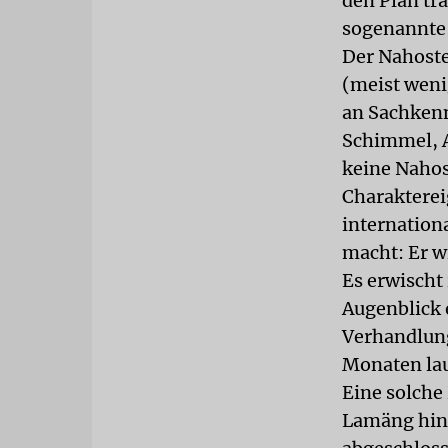
den Plan tra
sogenannte
Der Nahoste
(meist weni
an Sachkenn
Schimmel, Al
keine Nahos
Charakterei
internation
macht: Er w
Es erwischt 
Augenblick 
Verhandlung
Monaten la
Eine solche
Lamäng hin.