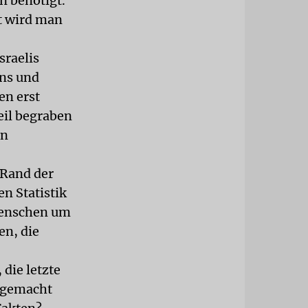
n benötigt.
st wird man
sraelis
ens und
en erst
eil begraben
en
 Rand der
n Statistik
Menschen um
en, die
die letzte
 gemacht