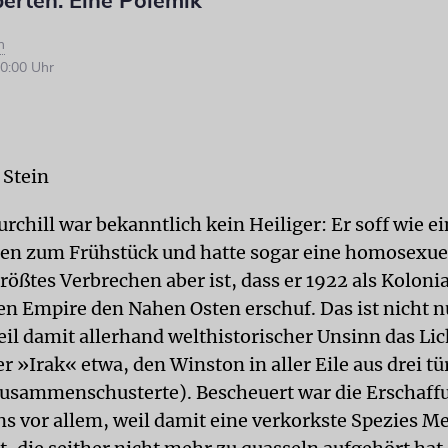
erten: Eine Polemik
n
0:00 Uhr
 Stein
chill war bekanntlich kein Heiliger: Er soff wie ei
en zum Frühstück und hatte sogar eine homosexuel
rößtes Verbrechen aber ist, dass er 1922 als Koloni
hen Empire den Nahen Osten erschuf. Das ist nicht n
il damit allerhand welthistorischer Unsinn das Lic
er »Irak« etwa, den Winston in aller Eile aus drei t
usammenschusterte). Bescheuert war die Erschaff
s vor allem, weil damit eine verkorkste Spezies M