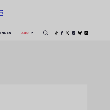
ABO
INDEN
e