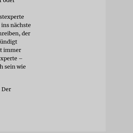
r oder
ostexperte
 ins nächste
hreiben, der
kündigt
rt immer
experte –
h sein wie
 Der