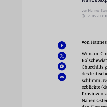
Nahostexp
von
Hannes Stei
29.05.2008 0
von Hannes
Winston Chur
Bolschewist
Churchills g
des britisc
schlimm, we
erblickte (d
Provinzen z
Nahen Osten