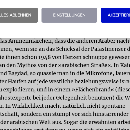
n zu lassen. Psssst! Breiten wir die Decke des Schw
d brabbeln wir lieber etwas von Kulturunterschieden
LLES ABLEHNEN
EINSTELLUNGEN
AKZEPTIER
en gewachsen sein sollen.
an goutiere jede Propagandalüge der arabischen Re
ich um in den Kellern der Weisheit gereiften Emmen
das Ammenmärchen, dass die anderen Araber nacht
nnen, wenn sie an das Schicksal der Palästinenser
die ihnen schon 1948 von Herzen schnuppe gewese
an den Mythos von der »arabischen Straße«. In Kai
d Bagdad, so quassle man in die Mikrofone, lauer
ter Haufen auf jede westliche beziehungsweise isra
u explodieren, und in einem »Flächenbrand« (dies
Nahostexperte bei jeder Gelegenheit benutzen) die W
n. In Wirklichkeit macht natürlich nicht spontane
tschaft, sondern ein stumpf vor sich hinstarrender
der arabischen Welt aus. Sogar die erwähnten arbe