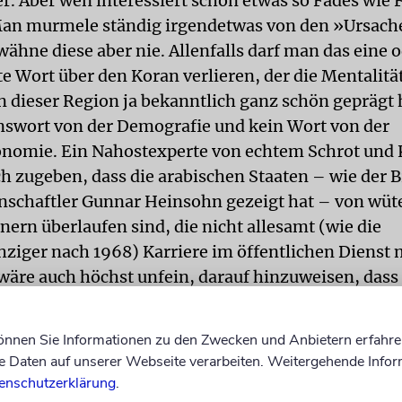
er. Aber wen interessiert schon etwas so Fades wie 
an murmele ständig irgendetwas von den »Ursach
wähne diese aber nie. Allenfalls darf man das eine 
 Wort über den Koran verlieren, der die Mentalität
 dieser Region ja bekanntlich ganz schön geprägt 
nswort von der Demografie und kein Wort von der
nomie. Ein Nahostexperte von echtem Schrot und
ich zugeben, dass die arabischen Staaten – wie der 
nschaftler Gunnar Heinsohn gezeigt hat – von wü
ern überlaufen sind, die nicht allesamt (wie die
ziger nach 1968) Karriere im öffentlichen Dienst
wäre auch höchst unfein, darauf hinzuweisen, dass
enden der arabischen Halbinsel nur ein Loch in d
, um reich zu werden: Es erübrigt sich damit, erfi
können Sie Informationen zu den Zwecken und Anbietern erfahre
sein. Die Regimes können auf mündige Bürger gut u
Daten auf unserer Webseite verarbeiten. Weitergehende Infor
 Es genügt vollauf, ihre Untertanen am Ölreichtum
enschutzerklärung
.