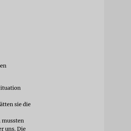
ien
Situation
ätten sie die
n mussten
r uns. Die