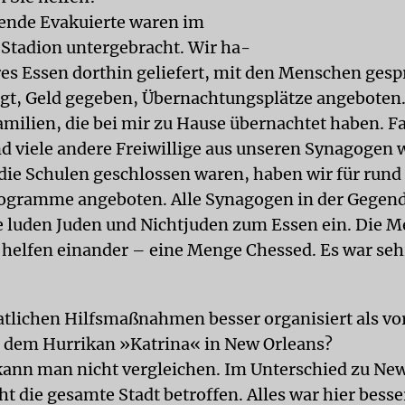
sende Evakuierte waren im
tadion untergebracht. Wir ha-
es Essen dorthin geliefert, mit den Menschen ges
legt, Geld gegeben, Übernachtungsplätze angeboten.
amilien, die bei mir zu Hause übernachtet haben. F
d viele andere Freiwillige aus unseren Synagogen
 die Schulen geschlossen waren, haben wir für rund
rogramme angeboten. Alle Synagogen in der Gegen
ie luden Juden und Nichtjuden zum Essen ein. Die 
t helfen einander – eine Menge Chessed. Es war seh
aatlichen Hilfsmaßnahmen besser organisiert als vo
 dem Hurrikan »Katrina« in New Orleans?
 kann man nicht vergleichen. Im Unterschied zu Ne
ht die gesamte Stadt betroffen. Alles war hier besse