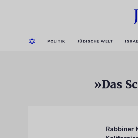
POLITIK
JÜDISCHE WELT
ISRA
»Das Sc
Rabbiner 