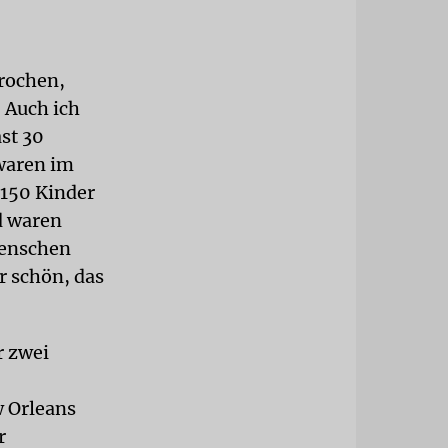
prochen,
 Auch ich
ast 30
 waren im
 150 Kinder
d waren
Menschen
r schön, das
r zwei
w Orleans
r