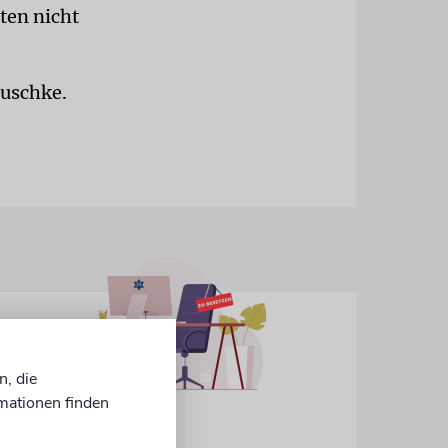
ten nicht
auschke.
n, die
mationen finden
IN EIGENER SACHE