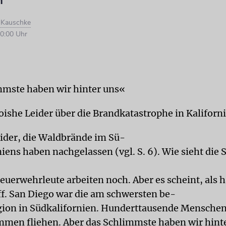
n
d Kauschke
0:00 Uhr
mste haben wir hinter uns«
ishe Leider über die Brandkatastrophe in Kaliforn
ider, die Waldbrände im Sü-
iens haben nachgelassen (vgl. S. 6). Wie sieht die 
Feuerwehrleute arbeiten noch. Aber es scheint, als h
ff. San Diego war die am schwersten be-
gion in Südkalifornien. Hunderttausende Mensche
mmen fliehen. Aber das Schlimmste haben wir hinte