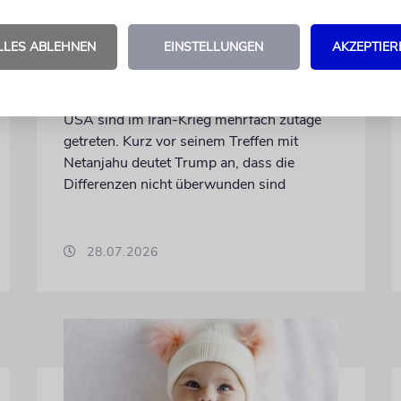
Trump: Netanjahu will,
dass USA im Iran involviert
LLES ABLEHNEN
EINSTELLUNGEN
AKZEPTIER
bleiben
Unterschiedliche Interessen Israels und der
USA sind im Iran-Krieg mehrfach zutage
getreten. Kurz vor seinem Treffen mit
Netanjahu deutet Trump an, dass die
Differenzen nicht überwunden sind
28.07.2026