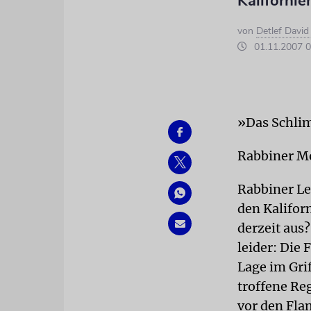
Kalifornie
von
Detlef Davi
01.11.2007 0
»Das Schlim
Rabbiner Mo
Rabbiner Le
den Kaliforn
derzeit aus?
leider: Die 
Lage im Gri
troffene Re
vor den Fla