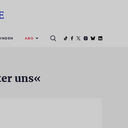
ABO
INDEN
ter uns«