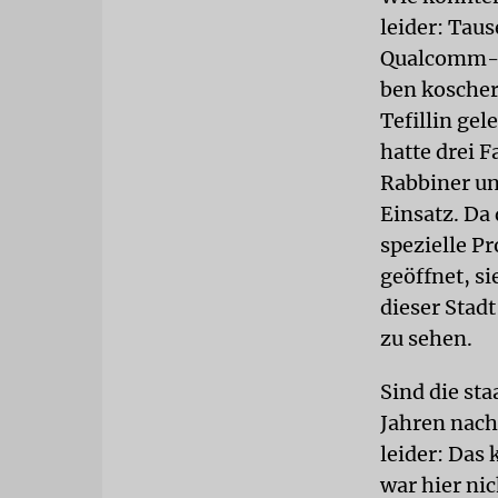
leider: Tau
Qualcomm-S
ben koscher
Tefillin ge
hatte drei F
Rabbiner un
Einsatz. Da
spezielle P
geöffnet, s
dieser Stad
zu sehen.
Sind die st
Jahren nach
leider: Das
war hier nic