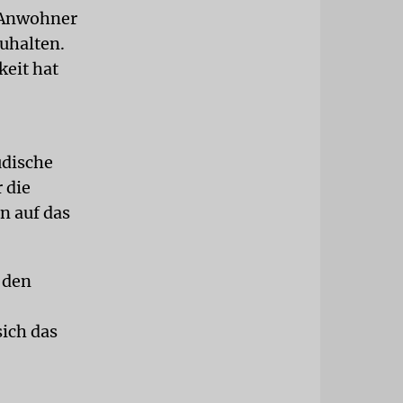
e Anwohner
uhalten.
keit hat
üdische
 die
n auf das
 den
sich das