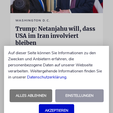
WASHINGTON D.C.
Trump: Netanjahu will, dass
USA im Iran involviert
bleiben
Unterschiedliche Interessen Israels und der
Auf dieser Seite können Sie Informationen zu den
USA sind im Iran-Krieg mehrfach zutage
Zwecken und Anbietern erfahren, die
getreten. Kurz vor seinem Treffen mit
personenbezogene Daten auf unserer Webseite
Netanjahu deutet Trump an, dass die
verarbeiten. Weitergehende Informationen finden Sie
Differenzen nicht überwunden sind
in unserer
Datenschutzerklärung
.
28.07.2026
ALLES ABLEHNEN
EINSTELLUNGEN
AKZEPTIEREN